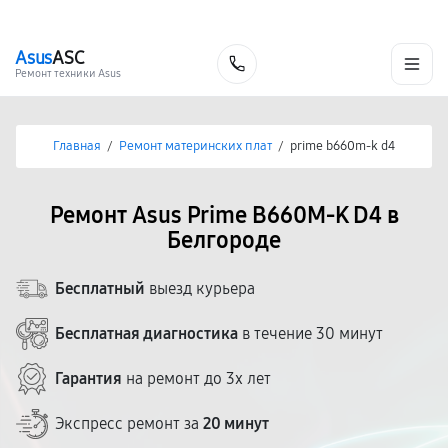
г. Белгород
Ежедневно с 9:00 до 21:00
+7 (800) 100-47-62
Asus
ASC
Заказать
Ремонт техники Asus
Главная
/
Ремонт материнских плат
/
prime b660m-k d4
Ремонт Asus Prime B660M-K D4 в
Белгороде
Бесплатный
выезд курьера
Бесплатная диагностика
в течение 30 минут
Гарантия
на ремонт до 3х лет
Экспресс ремонт за
20 минут