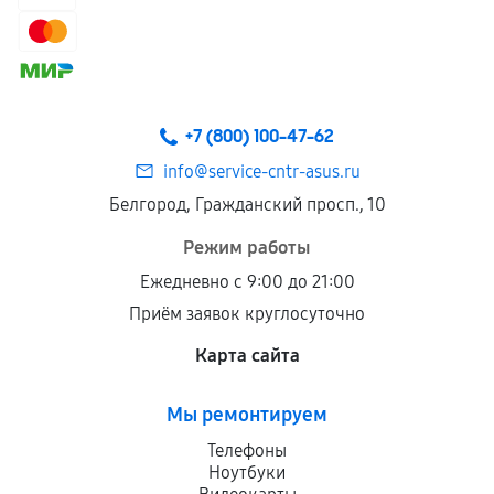
Гарантия на выполненные работы может
сохраняться полностью или частично, если
соблюдены следующие условия:
Предоставленные детали подходят по
техническим параметрам и не имеют внешних
+7 (800) 100-47-62
дефектов.
info@service-cntr-asus.ru
Установка была выполнена нашим сервисным
Белгород, Гражданский просп., 10
центром.
При этом гарантия на сами комплектующие
Режим работы
остается на стороне производителя или
Ежедневно с 9:00 до 21:00
продавца. За качество сторонних деталей
Приём заявок круглосуточно
сервисный центр ответственности не несет.
Карта сайта
Мы ремонтируем
Телефоны
Ноутбуки