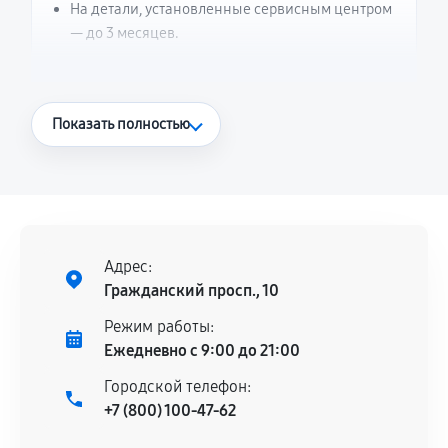
На детали, установленные сервисным центром
— до 3 месяцев.
Что считается гарантийным случаем
Показать полностью
Повторное возникновение неисправности,
напрямую связанной с выполненным
ремонтом.
Поломка установленной детали при
нормальной эксплуатации в течение
Адрес:
гарантийного срока.
Гражданский просп., 10
Несоответствие комплектующей заявленным
Режим работы:
техническим характеристикам.
Ежедневно с 9:00 до 21:00
Городской телефон:
+7 (800) 100-47-62
Документы для подтверждения