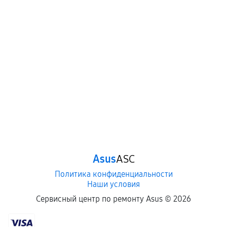
Нарушение правил эксплуатации,
механические повреждения, попадание влаги,
перегрев, коррозия.
Самостоятельный ремонт или вмешательство
третьих лиц.
Естественный износ деталей, если иное не
предусмотрено отдельно.
Обращение после окончания гарантийного
срока.
Программные сбои, если это не указано в
Asus
ASC
отдельных условиях.
Политика конфиденциальности
Наши условия
Если комплектующие куплены
Сервисный центр по ремонту Asus ©
2026
самостоятельно