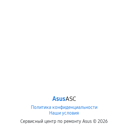
Когда гарантия не действует
Нарушение правил эксплуатации,
механические повреждения, попадание влаги,
перегрев, коррозия.
Самостоятельный ремонт или вмешательство
третьих лиц.
Естественный износ деталей, если иное не
предусмотрено отдельно.
Обращение после окончания гарантийного
срока.
Программные сбои, если это не указано в
Asus
ASC
отдельных условиях.
Политика конфиденциальности
Наши условия
Если комплектующие куплены
Сервисный центр по ремонту Asus ©
2026