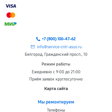
самостоятельно
Гарантия на выполненные работы может
сохраняться полностью или частично, если
соблюдены следующие условия:
Предоставленные детали подходят по
техническим параметрам и не имеют внешних
+7 (800) 100-47-62
дефектов.
info@service-cntr-asus.ru
Установка была выполнена нашим сервисным
Белгород, Гражданский просп., 10
центром.
При этом гарантия на сами комплектующие
Режим работы
остается на стороне производителя или
Ежедневно с 9:00 до 21:00
продавца. За качество сторонних деталей
Приём заявок круглосуточно
сервисный центр ответственности не несет.
Карта сайта
Мы ремонтируем
Телефоны