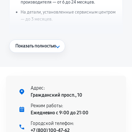
производителя — от 6 до 24 месяцев.
На детали, установленные сервисным центром
— до 3 месяцев.
Что считается гарантийным случаем
Показать полностью
Повторное возникновение неисправности,
напрямую связанной с выполненным
ремонтом.
Поломка установленной детали при
нормальной эксплуатации в течение
Адрес:
гарантийного срока.
Гражданский просп., 10
Несоответствие комплектующей заявленным
Режим работы:
техническим характеристикам.
Ежедневно с 9:00 до 21:00
Городской телефон:
+7 (800) 100-47-62