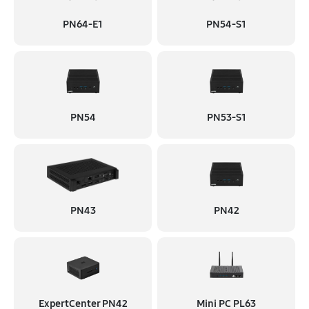
PN64-E1
PN54-S1
PN54
PN53-S1
PN43
PN42
ExpertCenter PN42
Mini PC PL63