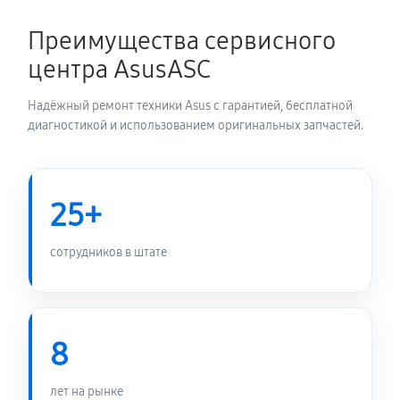
1350 руб
60 минут
Преимущества сервисного
Замена электронных компонентов
центра AsusASC
1710 руб
60 минут
Надёжный ремонт техники Asus с гарантией, бесплатной
диагностикой и использованием оригинальных запчастей.
25+
сотрудников в штате
8
лет на рынке