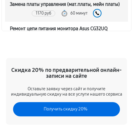
Замена платы управления (мат.платы, мейн платы)
1170 руб
60 минут
Ремонт цепи питания монитора Asus CG32UQ
1620 руб
60 минут
Прошивка блока управления
630 руб
60 минут
Скидка 20% по предварительной онлайн-
записи на сайте
Замена лампы подсветки
1260 руб
60 минут
Оставьте заявку через сайт и получите
индивидуальную скидку на все услуги нашего сервиса
Ремонт блока управления
Получить скидку 20%
630 руб
60 минут
Замена блока питания