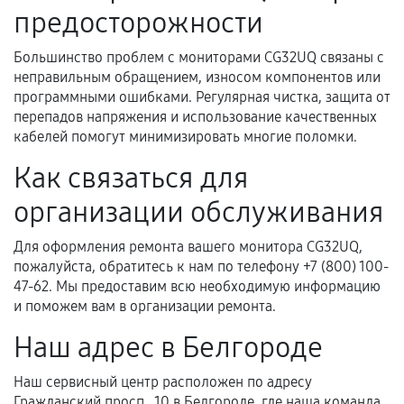
Документы на установленные комплектующие
предосторожности
и кассовый чек.
Большинство проблем с мониторами CG32UQ связаны с
неправильным обращением, износом компонентов или
программными ошибками. Регулярная чистка, защита от
Расширенная гарантия
перепадов напряжения и использование качественных
кабелей помогут минимизировать многие поломки.
В некоторых случаях возможно оформление
расширенной гарантии. Стоимость, сроки и
Как связаться для
условия продления согласовываются отдельно и
организации обслуживания
фиксируются в документах.
Для оформления ремонта вашего монитора CG32UQ,
пожалуйста, обратитесь к нам по телефону +7 (800) 100-
Когда гарантия не действует
47-62. Мы предоставим всю необходимую информацию
и поможем вам в организации ремонта.
Нарушение правил эксплуатации,
Наш адрес в Белгороде
механические повреждения, попадание влаги,
перегрев, коррозия.
Наш сервисный центр расположен по адресу
Самостоятельный ремонт или вмешательство
Гражданский просп., 10 в Белгороде, где наша команда