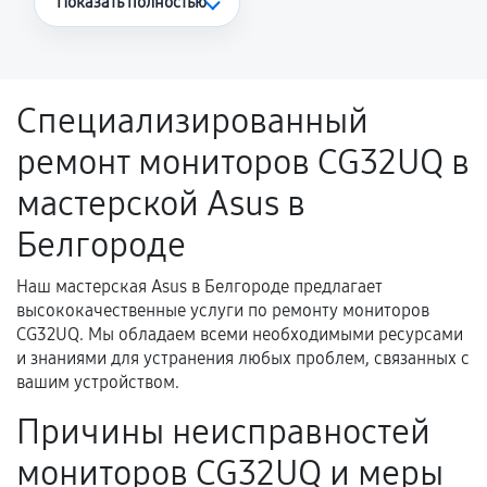
Показать полностью
Повторное возникновение неисправности,
напрямую связанной с выполненным
ремонтом.
Специализированный
Поломка установленной детали при
ремонт мониторов CG32UQ в
нормальной эксплуатации в течение
гарантийного срока.
мастерской Asus в
Несоответствие комплектующей заявленным
Белгороде
техническим характеристикам.
Наш мастерская Asus в Белгороде предлагает
высококачественные услуги по ремонту мониторов
Документы для подтверждения
CG32UQ. Мы обладаем всеми необходимыми ресурсами
гарантии
и знаниями для устранения любых проблем, связанных с
вашим устройством.
Гарантийный талон.
Причины неисправностей
Акт выполненных работ с датой, перечнем
мониторов CG32UQ и меры
услуг и сроком гарантии.