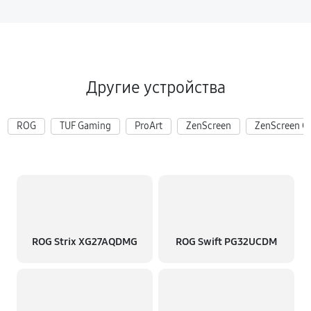
Другие устройства
ROG
TUF Gaming
ProArt
ZenScreen
ZenScreen G
ROG Strix XG27AQDMG
ROG Swift PG32UCDM