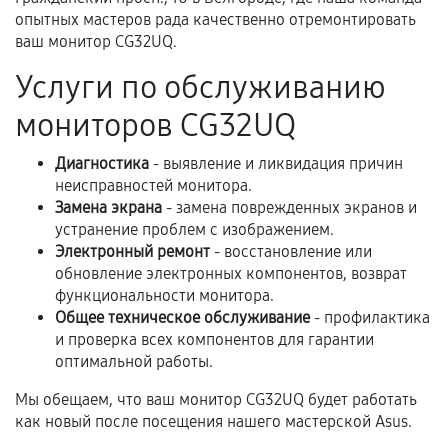
третьих лиц.
опытных мастеров рада качественно отремонтировать
ваш монитор CG32UQ.
Естественный износ деталей, если иное не
предусмотрено отдельно.
Услуги по обслуживанию
Обращение после окончания гарантийного
мониторов CG32UQ
срока.
Диагностика
- выявление и ликвидация причин
Программные сбои, если это не указано в
неисправностей монитора.
отдельных условиях.
Замена экрана
- замена поврежденных экранов и
устранение проблем с изображением.
Электронный ремонт
- восстановление или
Если комплектующие куплены
обновление электронных компонентов, возврат
самостоятельно
функциональности монитора.
Общее техническое обслуживание
- профилактика
Гарантия на выполненные работы может
и проверка всех компонентов для гарантии
оптимальной работы.
сохраняться полностью или частично, если
соблюдены следующие условия:
Мы обещаем, что ваш монитор CG32UQ будет работать
Предоставленные детали подходят по
как новый после посещения нашего мастерской Asus.
техническим параметрам и не имеют внешних