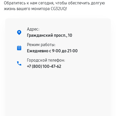
Обратитесь к нам сегодня, чтобы обеспечить долгую
дефектов.
жизнь вашего монитора CG32UQ!
Установка была выполнена нашим сервисным
центром.
При этом гарантия на сами комплектующие
Адрес:
остается на стороне производителя или
Гражданский просп., 10
продавца. За качество сторонних деталей
сервисный центр ответственности не несет.
Режим работы:
Ежедневно с 9:00 до 21:00
Городской телефон:
+7 (800) 100-47-62