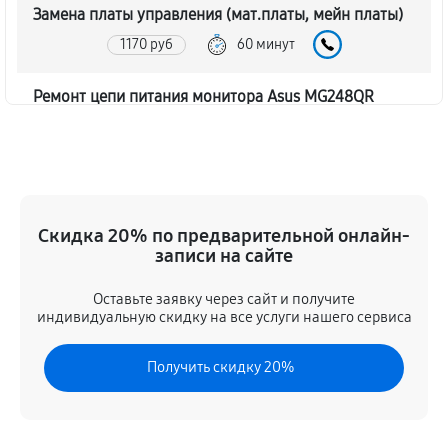
Замена платы управления (мат.платы, мейн платы)
1170 руб
60 минут
Ремонт цепи питания монитора Asus MG248QR
1620 руб
60 минут
Прошивка блока управления
630 руб
60 минут
Скидка 20% по предварительной онлайн-
записи на сайте
Замена лампы подсветки
1260 руб
60 минут
Оставьте заявку через сайт и получите
индивидуальную скидку на все услуги нашего сервиса
Ремонт блока управления
Получить скидку 20%
630 руб
60 минут
Замена блока питания