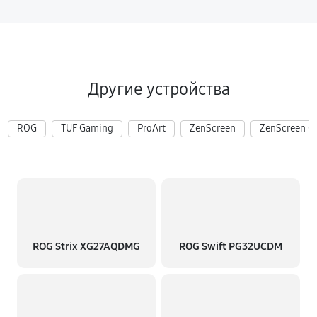
Другие устройства
ROG
TUF Gaming
ProArt
ZenScreen
ZenScreen G
ROG Strix XG27AQDMG
ROG Swift PG32UCDM