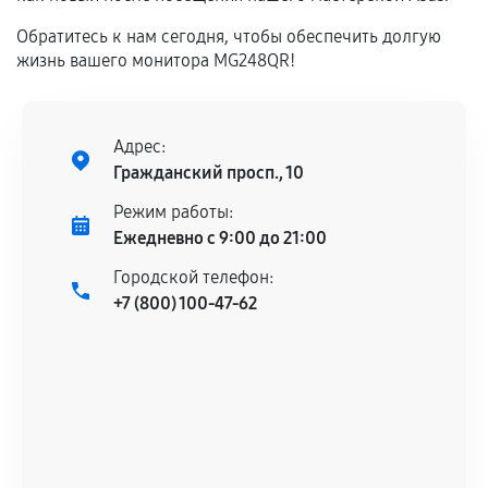
дефектов.
Обратитесь к нам сегодня, чтобы обеспечить долгую
Установка была выполнена нашим сервисным
жизнь вашего монитора MG248QR!
центром.
При этом гарантия на сами комплектующие
остается на стороне производителя или
Адрес:
продавца. За качество сторонних деталей
Гражданский просп., 10
сервисный центр ответственности не несет.
Режим работы:
Ежедневно с 9:00 до 21:00
Городской телефон:
+7 (800) 100-47-62