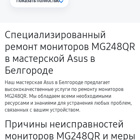
Показать полностью
Повторное возникновение неисправности,
напрямую связанной с выполненным
ремонтом.
Специализированный
Поломка установленной детали при
ремонт мониторов MG248QR
нормальной эксплуатации в течение
гарантийного срока.
в мастерской Asus в
Несоответствие комплектующей заявленным
Белгороде
техническим характеристикам.
Наш мастерская Asus в Белгороде предлагает
высококачественные услуги по ремонту мониторов
Документы для подтверждения
MG248QR. Мы обладаем всеми необходимыми
гарантии
ресурсами и знаниями для устранения любых проблем,
связанных с вашим устройством.
Гарантийный талон.
Причины неисправностей
Акт выполненных работ с датой, перечнем
мониторов MG248QR и меры
услуг и сроком гарантии.