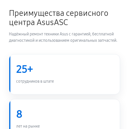
1350 руб
60 минут
Преимущества сервисного
Замена электронных компонентов
центра AsusASC
1710 руб
60 минут
Надёжный ремонт техники Asus с гарантией, бесплатной
диагностикой и использованием оригинальных запчастей.
25+
сотрудников в штате
8
лет на рынке