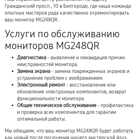
третьих лиц.
Гражданский просп., 10 в Белгороде, где наша команда
опытных мастеров рада качественно отремонтировать
Естественный износ деталей, если иное не
ваш монитор MG248QR.
предусмотрено отдельно.
Услуги по обслуживанию
Обращение после окончания гарантийного
срока.
мониторов MG248QR
Программные сбои, если это не указано в
Диагностика
- выявление и ликвидация причин
отдельных условиях.
неисправностей монитора.
Замена экрана
- замена поврежденных экранов и
устранение проблем с изображением.
Если комплектующие куплены
Электронный ремонт
- восстановление или
самостоятельно
обновление электронных компонентов, возврат
функциональности монитора.
Гарантия на выполненные работы может
Общее техническое обслуживание
- профилактика
и проверка всех компонентов для гарантии
сохраняться полностью или частично, если
оптимальной работы.
соблюдены следующие условия:
Предоставленные детали подходят по
Мы обещаем, что ваш монитор MG248QR будет работать
техническим параметрам и не имеют внешних
как новый после посещения нашего мастерской Asus.