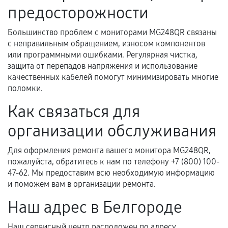
Документы на установленные комплектующие
предосторожности
и кассовый чек.
Большинство проблем с мониторами MG248QR связаны
с неправильным обращением, износом компонентов
или программными ошибками. Регулярная чистка,
Расширенная гарантия
защита от перепадов напряжения и использование
качественных кабелей помогут минимизировать многие
В некоторых случаях возможно оформление
поломки.
расширенной гарантии. Стоимость, сроки и
Как связаться для
условия продления согласовываются отдельно и
фиксируются в документах.
организации обслуживания
Для оформления ремонта вашего монитора MG248QR,
Когда гарантия не действует
пожалуйста, обратитесь к нам по телефону +7 (800) 100-
47-62. Мы предоставим всю необходимую информацию
Нарушение правил эксплуатации,
и поможем вам в организации ремонта.
механические повреждения, попадание влаги,
Наш адрес в Белгороде
перегрев, коррозия.
Самостоятельный ремонт или вмешательство
Наш сервисный центр расположен по адресу