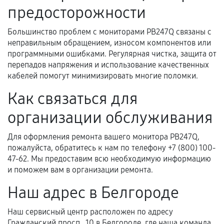
Документы на установленные комплектующие
предосторожности
и кассовый чек.
Большинство проблем с мониторами PB247Q связаны с
неправильным обращением, износом компонентов или
программными ошибками. Регулярная чистка, защита от
Расширенная гарантия
перепадов напряжения и использование качественных
кабелей помогут минимизировать многие поломки.
В некоторых случаях возможно оформление
расширенной гарантии. Стоимость, сроки и
Как связаться для
условия продления согласовываются отдельно и
организации обслуживания
фиксируются в документах.
Для оформления ремонта вашего монитора PB247Q,
пожалуйста, обратитесь к нам по телефону +7 (800) 100-
Когда гарантия не действует
47-62. Мы предоставим всю необходимую информацию
и поможем вам в организации ремонта.
Нарушение правил эксплуатации,
Наш адрес в Белгороде
механические повреждения, попадание влаги,
перегрев, коррозия.
Наш сервисный центр расположен по адресу
Самостоятельный ремонт или вмешательство
Гражданский просп., 10 в Белгороде, где наша команда