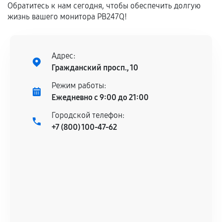
Обратитесь к нам сегодня, чтобы обеспечить долгую
дефектов.
жизнь вашего монитора PB247Q!
Установка была выполнена нашим сервисным
центром.
При этом гарантия на сами комплектующие
Адрес:
остается на стороне производителя или
Гражданский просп., 10
продавца. За качество сторонних деталей
сервисный центр ответственности не несет.
Режим работы:
Ежедневно с 9:00 до 21:00
Городской телефон:
+7 (800) 100-47-62