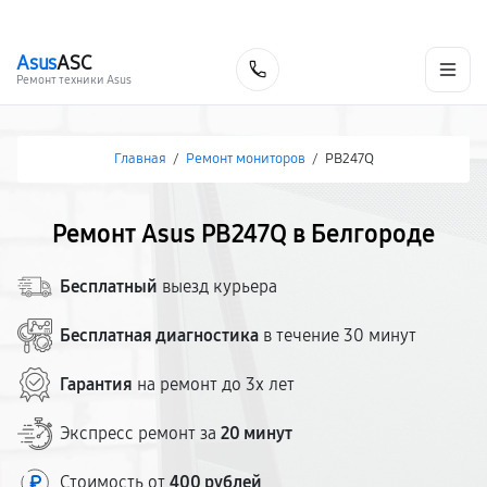
г. Белгород
Ежедневно с 9:00 до 21:00
+7 (800) 100-47-62
Asus
ASC
Заказать
Ремонт техники Asus
Главная
/
Ремонт мониторов
/
PB247Q
Ремонт Asus PB247Q в Белгороде
Бесплатный
выезд курьера
Бесплатная диагностика
в течение 30 минут
Гарантия
на ремонт до 3х лет
Экспресс ремонт за
20 минут
Стоимость от
400 рублей