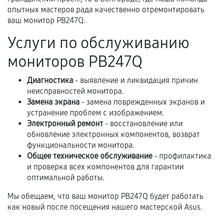
третьих лиц.
опытных мастеров рада качественно отремонтировать
ваш монитор PB247Q.
Естественный износ деталей, если иное не
предусмотрено отдельно.
Услуги по обслуживанию
Обращение после окончания гарантийного
мониторов PB247Q
срока.
Диагностика
- выявление и ликвидация причин
Программные сбои, если это не указано в
неисправностей монитора.
отдельных условиях.
Замена экрана
- замена поврежденных экранов и
устранение проблем с изображением.
Электронный ремонт
- восстановление или
Если комплектующие куплены
обновление электронных компонентов, возврат
самостоятельно
функциональности монитора.
Общее техническое обслуживание
- профилактика
Гарантия на выполненные работы может
и проверка всех компонентов для гарантии
оптимальной работы.
сохраняться полностью или частично, если
соблюдены следующие условия:
Мы обещаем, что ваш монитор PB247Q будет работать
Предоставленные детали подходят по
как новый после посещения нашего мастерской Asus.
техническим параметрам и не имеют внешних