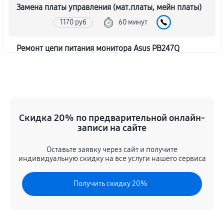
Замена платы управления (мат.платы, мейн платы)
1170 руб
60 минут
Ремонт цепи питания монитора Asus PB247Q
1620 руб
60 минут
Прошивка блока управления
630 руб
60 минут
Скидка 20% по предварительной онлайн-
записи на сайте
Замена лампы подсветки
1260 руб
60 минут
Оставьте заявку через сайт и получите
индивидуальную скидку на все услуги нашего сервиса
Ремонт блока управления
Получить скидку 20%
630 руб
60 минут
Замена блока питания