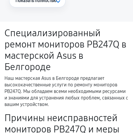
Показать полностью
Повторное возникновение неисправности,
напрямую связанной с выполненным
ремонтом.
Специализированный
Поломка установленной детали при
ремонт мониторов PB247Q в
нормальной эксплуатации в течение
гарантийного срока.
мастерской Asus в
Несоответствие комплектующей заявленным
Белгороде
техническим характеристикам.
Наш мастерская Asus в Белгороде предлагает
высококачественные услуги по ремонту мониторов
Документы для подтверждения
PB247Q. Мы обладаем всеми необходимыми ресурсами
гарантии
и знаниями для устранения любых проблем, связанных с
вашим устройством.
Гарантийный талон.
Причины неисправностей
Акт выполненных работ с датой, перечнем
мониторов PB247Q и меры
услуг и сроком гарантии.