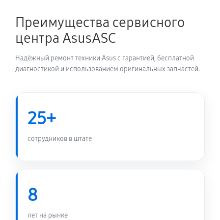
1350 руб
60 минут
Преимущества сервисного
Замена электронных компонентов
центра AsusASC
1710 руб
60 минут
Надёжный ремонт техники Asus с гарантией, бесплатной
диагностикой и использованием оригинальных запчастей.
25+
сотрудников в штате
8
лет на рынке