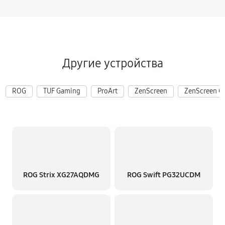
Другие устройства
ROG
TUF Gaming
ProArt
ZenScreen
ZenScreen G
ROG Strix XG27AQDMG
ROG Swift PG32UCDM