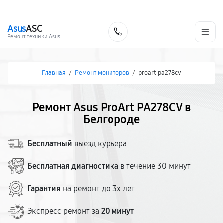
г. Белгород
Ежедневно с 9:00 до 21:00
+7 (800) 100-47-62
Asus
ASC
Заказать
Ремонт техники Asus
Главная
/
Ремонт мониторов
/
proart pa278cv
Ремонт Asus ProArt PA278CV в
Белгороде
Бесплатный
выезд курьера
Бесплатная диагностика
в течение 30 минут
Гарантия
на ремонт до 3х лет
Экспресс ремонт за
20 минут