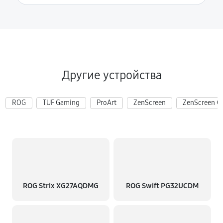
Другие устройства
ROG
TUF Gaming
ProArt
ZenScreen
ZenScreen G
ROG Strix XG27AQDMG
ROG Swift PG32UCDM