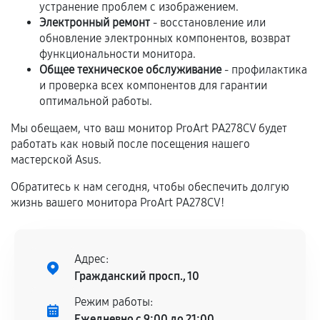
устранение проблем с изображением.
Если комплектующие куплены
Электронный ремонт
- восстановление или
самостоятельно
обновление электронных компонентов, возврат
функциональности монитора.
Гарантия на выполненные работы может
Общее техническое обслуживание
- профилактика
и проверка всех компонентов для гарантии
сохраняться полностью или частично, если
оптимальной работы.
соблюдены следующие условия:
Предоставленные детали подходят по
Мы обещаем, что ваш монитор ProArt PA278CV будет
техническим параметрам и не имеют внешних
работать как новый после посещения нашего
дефектов.
мастерской Asus.
Установка была выполнена нашим сервисным
Обратитесь к нам сегодня, чтобы обеспечить долгую
центром.
жизнь вашего монитора ProArt PA278CV!
При этом гарантия на сами комплектующие
остается на стороне производителя или
продавца. За качество сторонних деталей
Адрес:
сервисный центр ответственности не несет.
Гражданский просп., 10
Режим работы:
Ежедневно с 9:00 до 21:00