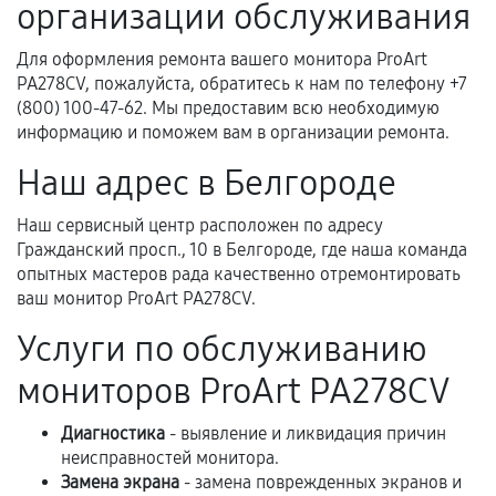
организации обслуживания
Для оформления ремонта вашего монитора ProArt
Когда гарантия не действует
PA278CV, пожалуйста, обратитесь к нам по телефону +7
(800) 100-47-62. Мы предоставим всю необходимую
Нарушение правил эксплуатации,
информацию и поможем вам в организации ремонта.
механические повреждения, попадание влаги,
Наш адрес в Белгороде
перегрев, коррозия.
Самостоятельный ремонт или вмешательство
Наш сервисный центр расположен по адресу
третьих лиц.
Гражданский просп., 10 в Белгороде, где наша команда
опытных мастеров рада качественно отремонтировать
Естественный износ деталей, если иное не
ваш монитор ProArt PA278CV.
предусмотрено отдельно.
Услуги по обслуживанию
Обращение после окончания гарантийного
срока.
мониторов ProArt PA278CV
Программные сбои, если это не указано в
Диагностика
- выявление и ликвидация причин
отдельных условиях.
неисправностей монитора.
Замена экрана
- замена поврежденных экранов и