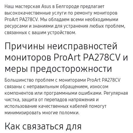
Наш мастерская Asus в Белгороде предлагает
высококачественные услуги по ремонту мониторов
Документы для подтверждения
ProArt PA278CV. Мы обладаем всеми необходимыми
гарантии
ресурсами и знаниями для устранения любых проблем,
связанных с вашим устройством.
Гарантийный талон.
Причины неисправностей
Акт выполненных работ с датой, перечнем
мониторов ProArt PA278CV и
услуг и сроком гарантии.
Документы на установленные комплектующие
меры предосторожности
и кассовый чек.
Большинство проблем с мониторами ProArt PA278CV
связаны с неправильным обращением, износом
компонентов или программными ошибками. Регулярная
Расширенная гарантия
чистка, защита от перепадов напряжения и
использование качественных кабелей помогут
В некоторых случаях возможно оформление
минимизировать многие поломки.
расширенной гарантии. Стоимость, сроки и
Как связаться для
условия продления согласовываются отдельно и
фиксируются в документах.