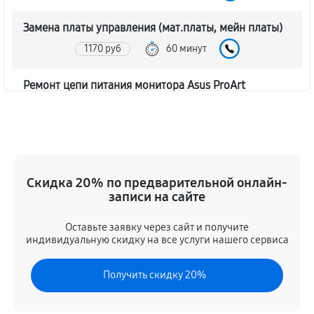
Замена платы управления (мат.платы, мейн платы)
1170 руб
60 минут
Ремонт цепи питания монитора Asus ProArt
PA278CV
1620 руб
60 минут
Прошивка блока управления
Скидка 20% по предварительной онлайн-
630 руб
60 минут
записи на сайте
Замена лампы подсветки
Оставьте заявку через сайт и получите
1260 руб
60 минут
индивидуальную скидку на все услуги нашего сервиса
Ремонт блока управления
Получить скидку 20%
630 руб
60 минут