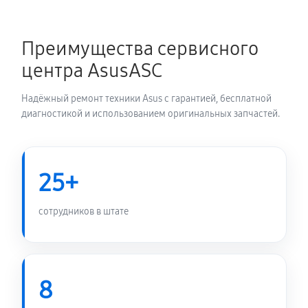
Замена блока питания
1350 руб
60 минут
Преимущества сервисного
центра AsusASC
Замена электронных компонентов
1710 руб
60 минут
Надёжный ремонт техники Asus с гарантией, бесплатной
диагностикой и использованием оригинальных запчастей.
25+
сотрудников в штате
8