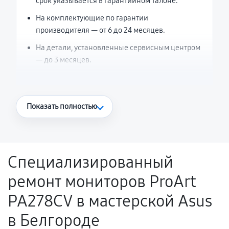
срок указывается в гарантийном талоне.
На комплектующие по гарантии
производителя — от 6 до 24 месяцев.
На детали, установленные сервисным центром
— до 3 месяцев.
Что считается гарантийным случаем
Показать полностью
Повторное возникновение неисправности,
напрямую связанной с выполненным
ремонтом.
Специализированный
Поломка установленной детали при
ремонт мониторов ProArt
нормальной эксплуатации в течение
гарантийного срока.
PA278CV в мастерской Asus
Несоответствие комплектующей заявленным
в Белгороде
техническим характеристикам.