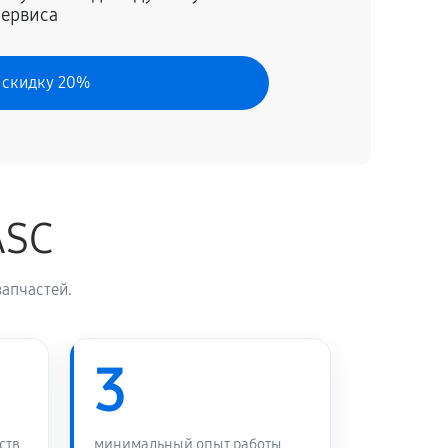
сервиса
60 минут
Заказать
 скидку 20%
ASC
апчастей.
3
ств
минимальный опыт работы