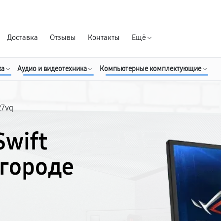
Гарантия д
Доставка
Отзывы
Контакты
Ещё
ка
Аудио и видеотехника
Компьютерные комплектующие
27vq
Swift
лгороде