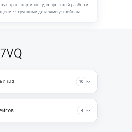
ную транспортировку, корректный разбор и
щение с хрупкими деталями устройства
27VQ
жения
10
ейсов
4