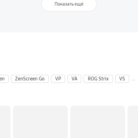
Показать ещё
en
ZenScreen Go
VP
VA
ROG Strix
VS
...