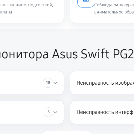
включением, подсветкой,
Соблюдаем аккурат
 платы
внимательное обра
онитора Asus Swift PG
Неисправность изобра
18
Неисправность интерф
5