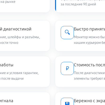
 на рынке
за последние 90 дней
й диагностикой
Быстро принять
🔍
ание, шлейфы и разъёмы,
Монитор можно быс
ности точно
нашим курьером б
работы
Стоимость посл
₽
ие и условия гарантии,
После диагностики
м после выдачи
элементы требуют 
сигнала
Бережно с экр
💾