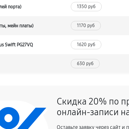
1350 руб
лей порта)
1170 руб
ты, мейн платы)
1620 руб
us Swift PG27VQ
630 руб
1260 руб
Скидка 20% по п
630 руб
онлайн-записи на
1350 руб
Оставьте заявку через сайт и