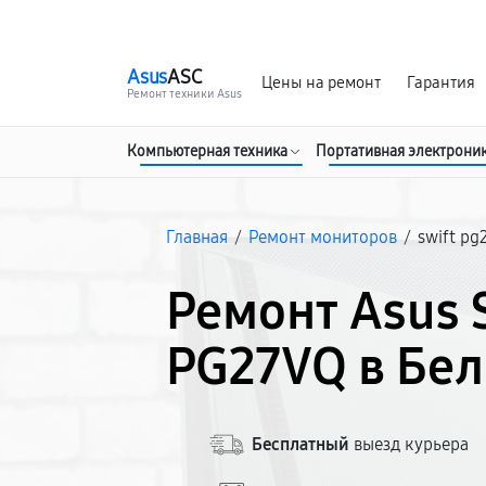
г. Белгород
Ежедневно с 9:00 до 21:00
Asus
ASC
Цены на ремонт
Гарантия
Ремонт техники Asus
Компьютерная техника
Портативная электрони
Главная
/
Ремонт мониторов
/
swift pg
Ремонт Asus 
PG27VQ в Бе
Бесплатный
выезд курьера