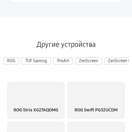
Другие устройства
ROG
TUF Gaming
ProArt
ZenScreen
ZenScreen G
ROG Strix XG27AQDMG
ROG Swift PG32UCDM