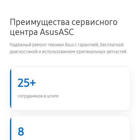
Замена блока питания
1350 руб
60 минут
Преимущества сервисного
центра AsusASC
Замена электронных компонентов
1710 руб
60 минут
Надёжный ремонт техники Asus с гарантией, бесплатной
диагностикой и использованием оригинальных запчастей.
25+
сотрудников в штате
8