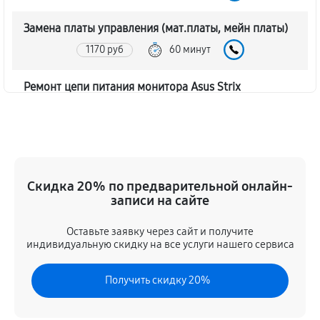
Замена платы управления (мат.платы, мейн платы)
1170 руб
60 минут
Ремонт цепи питания монитора Asus Strix
XG27ACMS
1620 руб
60 минут
Прошивка блока управления
Скидка 20% по предварительной онлайн-
630 руб
60 минут
записи на сайте
Замена лампы подсветки
Оставьте заявку через сайт и получите
1260 руб
60 минут
индивидуальную скидку на все услуги нашего сервиса
Ремонт блока управления
Получить скидку 20%
630 руб
60 минут