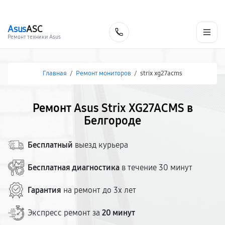
г. Белгород
Ежедневно с 9:00 до 21:00
+7 (800) 100-47-62
Asus
ASC
Заказать
Ремонт техники Asus
Главная
/
Ремонт мониторов
/
strix xg27acms
Ремонт Asus Strix XG27ACMS в
Белгороде
Бесплатный
выезд курьера
Бесплатная диагностика
в течение 30 минут
Гарантия
на ремонт до 3х лет
Экспресс ремонт за
20 минут