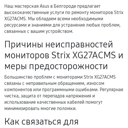
Наш мастерская Asus в Белгороде предлагает
высококачественные услуги по ремонту мониторов Strix
Документы для подтверждения
XG27ACMS. Мы обладаем всеми необходимыми
гарантии
ресурсами и знаниями для устранения любых проблем,
связанных с вашим устройством.
Гарантийный талон.
Причины неисправностей
Акт выполненных работ с датой, перечнем
мониторов Strix XG27ACMS и
услуг и сроком гарантии.
Документы на установленные комплектующие
меры предосторожности
и кассовый чек.
Большинство проблем с мониторами Strix XG27ACMS
связаны с неправильным обращением, износом
компонентов или программными ошибками. Регулярная
Расширенная гарантия
чистка, защита от перепадов напряжения и
использование качественных кабелей помогут
В некоторых случаях возможно оформление
минимизировать многие поломки.
расширенной гарантии. Стоимость, сроки и
Как связаться для
условия продления согласовываются отдельно и
фиксируются в документах.