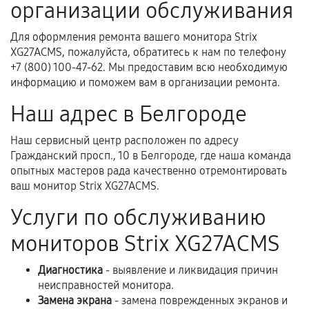
организации обслуживания
Для оформления ремонта вашего монитора Strix
Когда гарантия не действует
XG27ACMS, пожалуйста, обратитесь к нам по телефону
+7 (800) 100-47-62. Мы предоставим всю необходимую
Нарушение правил эксплуатации,
информацию и поможем вам в организации ремонта.
механические повреждения, попадание влаги,
Наш адрес в Белгороде
перегрев, коррозия.
Самостоятельный ремонт или вмешательство
Наш сервисный центр расположен по адресу
третьих лиц.
Гражданский просп., 10 в Белгороде, где наша команда
опытных мастеров рада качественно отремонтировать
Естественный износ деталей, если иное не
ваш монитор Strix XG27ACMS.
предусмотрено отдельно.
Услуги по обслуживанию
Обращение после окончания гарантийного
срока.
мониторов Strix XG27ACMS
Программные сбои, если это не указано в
Диагностика
- выявление и ликвидация причин
отдельных условиях.
неисправностей монитора.
Замена экрана
- замена поврежденных экранов и