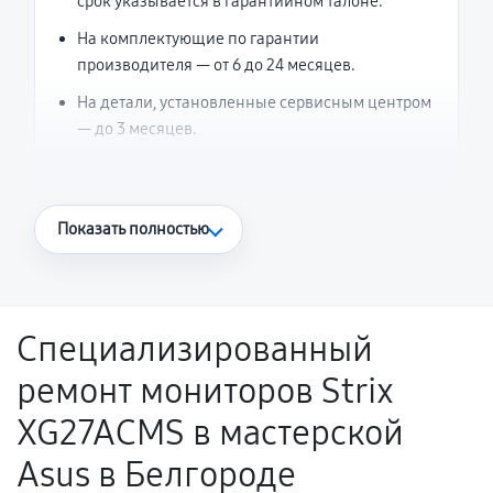
срок указывается в гарантийном талоне.
На комплектующие по гарантии
производителя — от 6 до 24 месяцев.
На детали, установленные сервисным центром
— до 3 месяцев.
Что считается гарантийным случаем
Показать полностью
Повторное возникновение неисправности,
напрямую связанной с выполненным
ремонтом.
Специализированный
Поломка установленной детали при
ремонт мониторов Strix
нормальной эксплуатации в течение
гарантийного срока.
XG27ACMS в мастерской
Несоответствие комплектующей заявленным
Asus в Белгороде
техническим характеристикам.