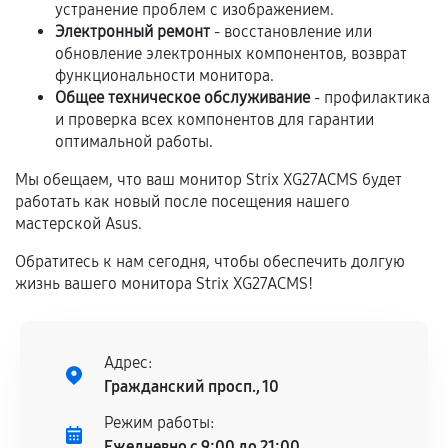
устранение проблем с изображением.
Если комплектующие куплены
Электронный ремонт
- восстановление или
самостоятельно
обновление электронных компонентов, возврат
функциональности монитора.
Гарантия на выполненные работы может
Общее техническое обслуживание
- профилактика
и проверка всех компонентов для гарантии
сохраняться полностью или частично, если
оптимальной работы.
соблюдены следующие условия:
Предоставленные детали подходят по
Мы обещаем, что ваш монитор Strix XG27ACMS будет
техническим параметрам и не имеют внешних
работать как новый после посещения нашего
дефектов.
мастерской Asus.
Установка была выполнена нашим сервисным
Обратитесь к нам сегодня, чтобы обеспечить долгую
центром.
жизнь вашего монитора Strix XG27ACMS!
При этом гарантия на сами комплектующие
остается на стороне производителя или
продавца. За качество сторонних деталей
Адрес:
сервисный центр ответственности не несет.
Гражданский просп., 10
Режим работы:
Ежедневно с 9:00 до 21:00