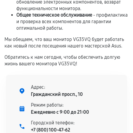
Если комплектующие куплены
обновление электронных компонентов, возврат
самостоятельно
функциональности монитора.
Общее техническое обслуживание
- профилактика
Гарантия на выполненные работы может
и проверка всех компонентов для гарантии
оптимальной работы.
сохраняться полностью или частично, если
соблюдены следующие условия:
Мы обещаем, что ваш монитор VG35VQ будет работать
Предоставленные детали подходят по
как новый после посещения нашего мастерской Asus.
техническим параметрам и не имеют внешних
Обратитесь к нам сегодня, чтобы обеспечить долгую
дефектов.
жизнь вашего монитора VG35VQ!
Установка была выполнена нашим сервисным
центром.
При этом гарантия на сами комплектующие
Адрес:
остается на стороне производителя или
Гражданский просп., 10
продавца. За качество сторонних деталей
сервисный центр ответственности не несет.
Режим работы:
Ежедневно с 9:00 до 21:00
Городской телефон:
+7 (800) 100-47-62