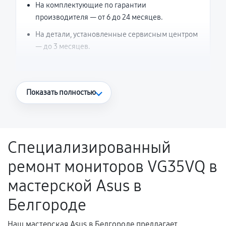
На комплектующие по гарантии
производителя — от 6 до 24 месяцев.
На детали, установленные сервисным центром
— до 3 месяцев.
Что считается гарантийным случаем
Показать полностью
Повторное возникновение неисправности,
напрямую связанной с выполненным
ремонтом.
Специализированный
Поломка установленной детали при
ремонт мониторов VG35VQ в
нормальной эксплуатации в течение
гарантийного срока.
мастерской Asus в
Несоответствие комплектующей заявленным
Белгороде
техническим характеристикам.
Наш мастерская Asus в Белгороде предлагает