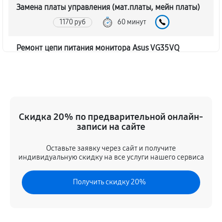
Замена платы управления (мат.платы, мейн платы)
1170 руб
60 минут
Ремонт цепи питания монитора Asus VG35VQ
1620 руб
60 минут
Прошивка блока управления
630 руб
60 минут
Скидка 20% по предварительной онлайн-
записи на сайте
Замена лампы подсветки
1260 руб
60 минут
Оставьте заявку через сайт и получите
индивидуальную скидку на все услуги нашего сервиса
Ремонт блока управления
Получить скидку 20%
630 руб
60 минут
Замена блока питания