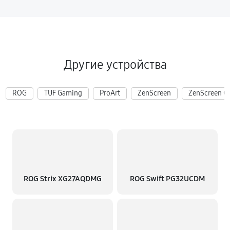
Другие устройства
ROG
TUF Gaming
ProArt
ZenScreen
ZenScreen G
ROG Strix XG27AQDMG
ROG Swift PG32UCDM