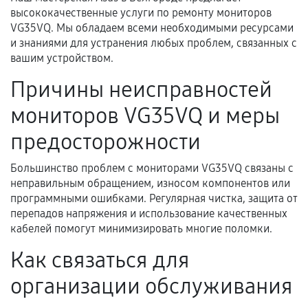
высококачественные услуги по ремонту мониторов
Документы для подтверждения
VG35VQ. Мы обладаем всеми необходимыми ресурсами
гарантии
и знаниями для устранения любых проблем, связанных с
вашим устройством.
Гарантийный талон.
Причины неисправностей
Акт выполненных работ с датой, перечнем
мониторов VG35VQ и меры
услуг и сроком гарантии.
Документы на установленные комплектующие
предосторожности
и кассовый чек.
Большинство проблем с мониторами VG35VQ связаны с
неправильным обращением, износом компонентов или
программными ошибками. Регулярная чистка, защита от
Расширенная гарантия
перепадов напряжения и использование качественных
кабелей помогут минимизировать многие поломки.
В некоторых случаях возможно оформление
расширенной гарантии. Стоимость, сроки и
Как связаться для
условия продления согласовываются отдельно и
организации обслуживания
фиксируются в документах.