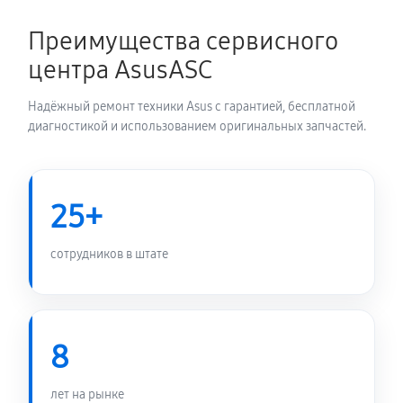
1350 руб
60 минут
Преимущества сервисного
Замена электронных компонентов
центра AsusASC
1710 руб
60 минут
Надёжный ремонт техники Asus с гарантией, бесплатной
диагностикой и использованием оригинальных запчастей.
25+
сотрудников в штате
8
лет на рынке