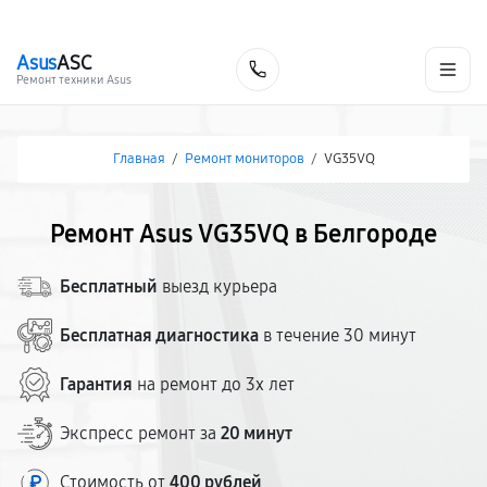
г. Белгород
Ежедневно с 9:00 до 21:00
+7 (800) 100-47-62
Asus
ASC
Заказать
Ремонт техники Asus
Главная
/
Ремонт мониторов
/
VG35VQ
Ремонт Asus VG35VQ в Белгороде
Бесплатный
выезд курьера
Бесплатная диагностика
в течение 30 минут
Гарантия
на ремонт до 3х лет
Экспресс ремонт за
20 минут
Стоимость от
400 рублей