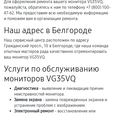
Для оформления ремонта вашего монитора VG35VQ,
пожалуйста, обратитесь к нам по телефону +7 (800) 100-
Когда гарантия не действует
47-62. Мы предоставим всю необходимую информацию
и поможем вам в организации ремонта.
Нарушение правил эксплуатации,
Наш адрес в Белгороде
механические повреждения, попадание влаги,
перегрев, коррозия.
Наш сервисный центр расположен по адресу
Самостоятельный ремонт или вмешательство
Гражданский просп., 10 в Белгороде, где наша команда
третьих лиц.
опытных мастеров рада качественно отремонтировать
ваш монитор VG35VQ.
Естественный износ деталей, если иное не
предусмотрено отдельно.
Услуги по обслуживанию
Обращение после окончания гарантийного
мониторов VG35VQ
срока.
Диагностика
- выявление и ликвидация причин
Программные сбои, если это не указано в
неисправностей монитора.
отдельных условиях.
Замена экрана
- замена поврежденных экранов и
устранение проблем с изображением.
Электронный ремонт
- восстановление или