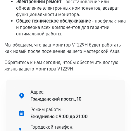
Электронный ремонт
- восстановление или
Если комплектующие куплены
обновление электронных компонентов, возврат
самостоятельно
функциональности монитора.
Общее техническое обслуживание
- профилактика
Гарантия на выполненные работы может
и проверка всех компонентов для гарантии
оптимальной работы.
сохраняться полностью или частично, если
соблюдены следующие условия:
Мы обещаем, что ваш монитор VT229H будет работать
Предоставленные детали подходят по
как новый после посещения нашего мастерской Asus.
техническим параметрам и не имеют внешних
Обратитесь к нам сегодня, чтобы обеспечить долгую
дефектов.
жизнь вашего монитора VT229H!
Установка была выполнена нашим сервисным
центром.
При этом гарантия на сами комплектующие
Адрес:
остается на стороне производителя или
Гражданский просп., 10
продавца. За качество сторонних деталей
сервисный центр ответственности не несет.
Режим работы:
Ежедневно с 9:00 до 21:00
Городской телефон: