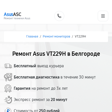
г. Белгород
Ежедневно с 9:00 до 21:00
+7 (800) 100-47-62
Asus
ASC
Заказать
Ремонт техники Asus
Главная
/
Ремонт мониторов
/
VT229H
Ремонт Asus VT229H в Белгороде
Бесплатный
выезд курьера
Бесплатная диагностика
в течение 30 минут
Гарантия
на ремонт до 3х лет
Экспресс ремонт за
20 минут
Стоимость от
250 рублей