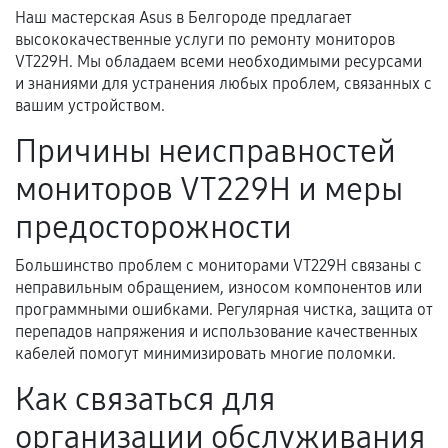
Наш мастерская Asus в Белгороде предлагает
высококачественные услуги по ремонту мониторов
Документы для подтверждения
VT229H. Мы обладаем всеми необходимыми ресурсами
гарантии
и знаниями для устранения любых проблем, связанных с
вашим устройством.
Гарантийный талон.
Причины неисправностей
Акт выполненных работ с датой, перечнем
мониторов VT229H и меры
услуг и сроком гарантии.
Документы на установленные комплектующие
предосторожности
и кассовый чек.
Большинство проблем с мониторами VT229H связаны с
неправильным обращением, износом компонентов или
программными ошибками. Регулярная чистка, защита от
Расширенная гарантия
перепадов напряжения и использование качественных
кабелей помогут минимизировать многие поломки.
В некоторых случаях возможно оформление
расширенной гарантии. Стоимость, сроки и
Как связаться для
условия продления согласовываются отдельно и
организации обслуживания
фиксируются в документах.