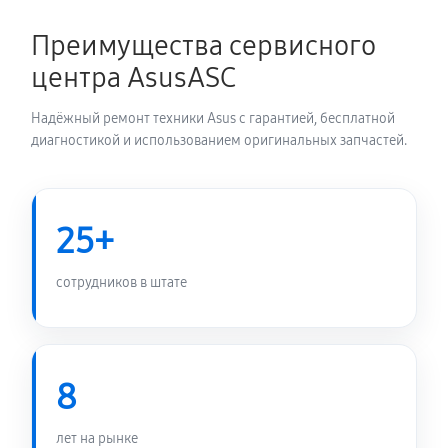
1350 руб
60 минут
Преимущества сервисного
Замена электронных компонентов
центра AsusASC
1710 руб
60 минут
Надёжный ремонт техники Asus с гарантией, бесплатной
диагностикой и использованием оригинальных запчастей.
25+
сотрудников в штате
8
лет на рынке