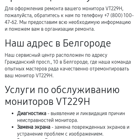
Для оформления ремонта вашего монитора VT229H,
пожалуйста, обратитесь к нам по телефону +7 (800) 100-
Когда гарантия не действует
47-62. Мы предоставим всю необходимую информацию
и поможем вам в организации ремонта.
Нарушение правил эксплуатации,
Наш адрес в Белгороде
механические повреждения, попадание влаги,
перегрев, коррозия.
Наш сервисный центр расположен по адресу
Самостоятельный ремонт или вмешательство
Гражданский просп., 10 в Белгороде, где наша команда
третьих лиц.
опытных мастеров рада качественно отремонтировать
ваш монитор VT229H.
Естественный износ деталей, если иное не
предусмотрено отдельно.
Услуги по обслуживанию
Обращение после окончания гарантийного
мониторов VT229H
срока.
Диагностика
- выявление и ликвидация причин
Программные сбои, если это не указано в
неисправностей монитора.
отдельных условиях.
Замена экрана
- замена поврежденных экранов и
устранение проблем с изображением.