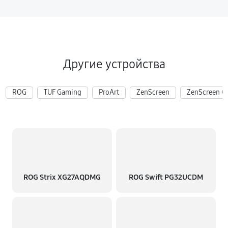
Другие устройства
ROG
TUF Gaming
ProArt
ZenScreen
ZenScreen G
ROG Strix XG27AQDMG
ROG Swift PG32UCDM