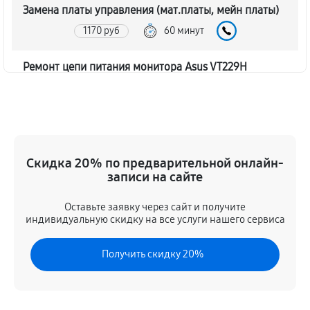
Замена платы управления (мат.платы, мейн платы)
1170 руб
60 минут
Ремонт цепи питания монитора Asus VT229H
1620 руб
60 минут
Прошивка блока управления
630 руб
60 минут
Скидка 20% по предварительной онлайн-
записи на сайте
Замена лампы подсветки
1260 руб
60 минут
Оставьте заявку через сайт и получите
индивидуальную скидку на все услуги нашего сервиса
Ремонт блока управления
Получить скидку 20%
630 руб
60 минут
Замена блока питания