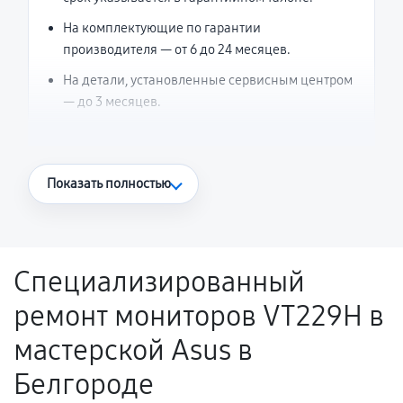
На комплектующие по гарантии
производителя — от 6 до 24 месяцев.
На детали, установленные сервисным центром
— до 3 месяцев.
Что считается гарантийным случаем
Показать полностью
Повторное возникновение неисправности,
напрямую связанной с выполненным
ремонтом.
Специализированный
Поломка установленной детали при
ремонт мониторов VT229H в
нормальной эксплуатации в течение
гарантийного срока.
мастерской Asus в
Несоответствие комплектующей заявленным
Белгороде
техническим характеристикам.