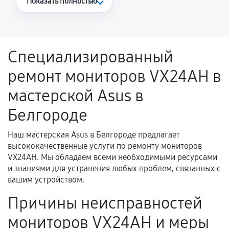
Показать полностью
Повторное возникновение неисправности,
напрямую связанной с выполненным
ремонтом.
Специализированный
Поломка установленной детали при
ремонт мониторов VX24AH в
нормальной эксплуатации в течение
гарантийного срока.
мастерской Asus в
Несоответствие комплектующей заявленным
Белгороде
техническим характеристикам.
Наш мастерская Asus в Белгороде предлагает
высококачественные услуги по ремонту мониторов
Документы для подтверждения
VX24AH. Мы обладаем всеми необходимыми ресурсами
гарантии
и знаниями для устранения любых проблем, связанных с
вашим устройством.
Гарантийный талон.
Причины неисправностей
Акт выполненных работ с датой, перечнем
мониторов VX24AH и меры
услуг и сроком гарантии.