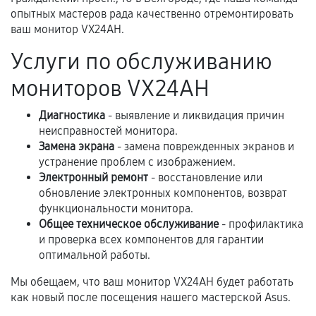
третьих лиц.
опытных мастеров рада качественно отремонтировать
ваш монитор VX24AH.
Естественный износ деталей, если иное не
предусмотрено отдельно.
Услуги по обслуживанию
Обращение после окончания гарантийного
мониторов VX24AH
срока.
Диагностика
- выявление и ликвидация причин
Программные сбои, если это не указано в
неисправностей монитора.
отдельных условиях.
Замена экрана
- замена поврежденных экранов и
устранение проблем с изображением.
Электронный ремонт
- восстановление или
Если комплектующие куплены
обновление электронных компонентов, возврат
самостоятельно
функциональности монитора.
Общее техническое обслуживание
- профилактика
Гарантия на выполненные работы может
и проверка всех компонентов для гарантии
оптимальной работы.
сохраняться полностью или частично, если
соблюдены следующие условия:
Мы обещаем, что ваш монитор VX24AH будет работать
Предоставленные детали подходят по
как новый после посещения нашего мастерской Asus.
техническим параметрам и не имеют внешних