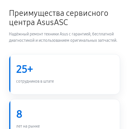
1350 руб
60 минут
Преимущества сервисного
Замена электронных компонентов
центра AsusASC
1710 руб
60 минут
Надёжный ремонт техники Asus с гарантией, бесплатной
диагностикой и использованием оригинальных запчастей.
25+
сотрудников в штате
8
лет на рынке