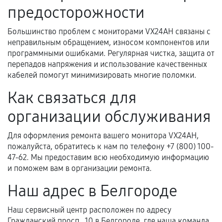
Документы на установленные комплектующие
предосторожности
и кассовый чек.
Большинство проблем с мониторами VX24AH связаны с
неправильным обращением, износом компонентов или
программными ошибками. Регулярная чистка, защита от
Расширенная гарантия
перепадов напряжения и использование качественных
кабелей помогут минимизировать многие поломки.
В некоторых случаях возможно оформление
расширенной гарантии. Стоимость, сроки и
Как связаться для
условия продления согласовываются отдельно и
организации обслуживания
фиксируются в документах.
Для оформления ремонта вашего монитора VX24AH,
пожалуйста, обратитесь к нам по телефону +7 (800) 100-
Когда гарантия не действует
47-62. Мы предоставим всю необходимую информацию
и поможем вам в организации ремонта.
Нарушение правил эксплуатации,
Наш адрес в Белгороде
механические повреждения, попадание влаги,
перегрев, коррозия.
Наш сервисный центр расположен по адресу
Самостоятельный ремонт или вмешательство
Гражданский просп., 10 в Белгороде, где наша команда