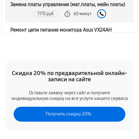
Замена платы управления (мат.платы, мейн платы)
1170 руб
60 минут
Ремонт цепи питания монитора Asus VX24AH
1620 руб
60 минут
Прошивка блока управления
630 руб
60 минут
Скидка 20% по предварительной онлайн-
записи на сайте
Замена лампы подсветки
1260 руб
60 минут
Оставьте заявку через сайт и получите
индивидуальную скидку на все услуги нашего сервиса
Ремонт блока управления
Получить скидку 20%
630 руб
60 минут
Замена блока питания