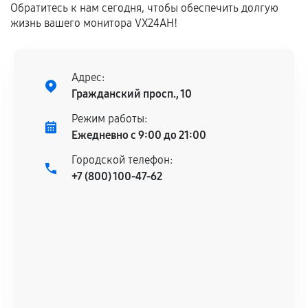
Обратитесь к нам сегодня, чтобы обеспечить долгую
дефектов.
жизнь вашего монитора VX24AH!
Установка была выполнена нашим сервисным
центром.
При этом гарантия на сами комплектующие
Адрес:
остается на стороне производителя или
Гражданский просп., 10
продавца. За качество сторонних деталей
сервисный центр ответственности не несет.
Режим работы:
Ежедневно с 9:00 до 21:00
Городской телефон:
+7 (800) 100-47-62