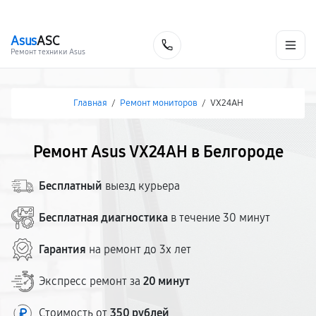
г. Белгород
Ежедневно с 9:00 до 21:00
+7 (800) 100-47-62
Asus
ASC
Заказать
Ремонт техники Asus
Главная
/
Ремонт мониторов
/
VX24AH
Ремонт Asus VX24AH в Белгороде
Бесплатный
выезд курьера
Бесплатная диагностика
в течение 30 минут
Гарантия
на ремонт до 3х лет
Экспресс ремонт за
20 минут
Стоимость от
350 рублей