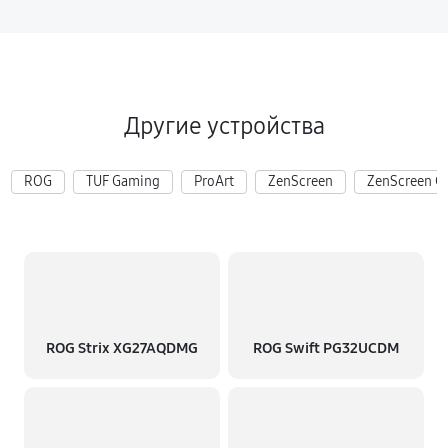
Другие устройства
ROG
TUF Gaming
ProArt
ZenScreen
ZenScreen G
ROG Strix XG27AQDMG
ROG Swift PG32UCDM