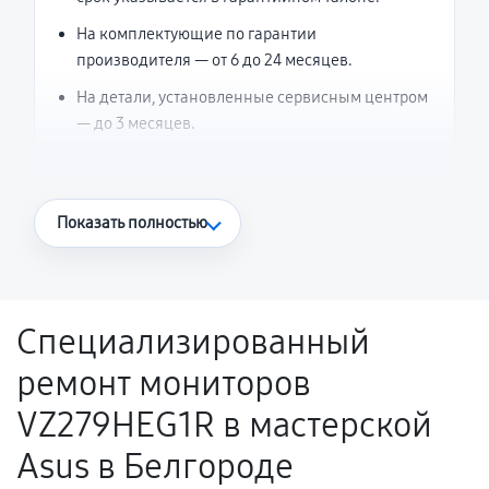
На комплектующие по гарантии
производителя — от 6 до 24 месяцев.
На детали, установленные сервисным центром
— до 3 месяцев.
Что считается гарантийным случаем
Показать полностью
Повторное возникновение неисправности,
напрямую связанной с выполненным
ремонтом.
Специализированный
Поломка установленной детали при
ремонт мониторов
нормальной эксплуатации в течение
гарантийного срока.
VZ279HEG1R в мастерской
Несоответствие комплектующей заявленным
Asus в Белгороде
техническим характеристикам.