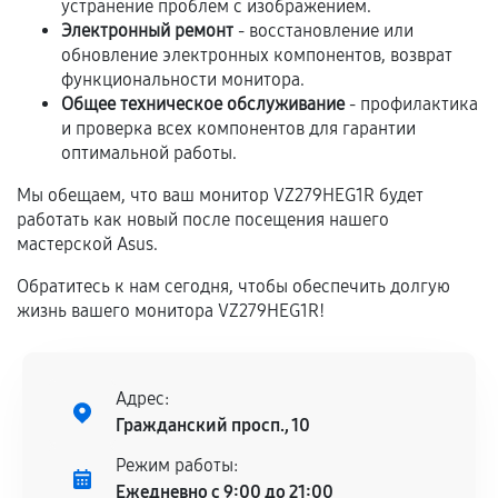
устранение проблем с изображением.
Если комплектующие куплены
Электронный ремонт
- восстановление или
самостоятельно
обновление электронных компонентов, возврат
функциональности монитора.
Гарантия на выполненные работы может
Общее техническое обслуживание
- профилактика
и проверка всех компонентов для гарантии
сохраняться полностью или частично, если
оптимальной работы.
соблюдены следующие условия:
Предоставленные детали подходят по
Мы обещаем, что ваш монитор VZ279HEG1R будет
техническим параметрам и не имеют внешних
работать как новый после посещения нашего
дефектов.
мастерской Asus.
Установка была выполнена нашим сервисным
Обратитесь к нам сегодня, чтобы обеспечить долгую
центром.
жизнь вашего монитора VZ279HEG1R!
При этом гарантия на сами комплектующие
остается на стороне производителя или
продавца. За качество сторонних деталей
Адрес:
сервисный центр ответственности не несет.
Гражданский просп., 10
Режим работы:
Ежедневно с 9:00 до 21:00