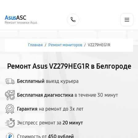
г. Белгород
Ежедневно с 9:00 до 21:00
+7 (800) 100-47-62
Asus
ASC
Заказать
Ремонт техники Asus
Главная
/
Ремонт мониторов
/
VZ279HEG1R
Ремонт Asus VZ279HEG1R в Белгороде
Бесплатный
выезд курьера
Бесплатная диагностика
в течение 30 минут
Гарантия
на ремонт до 3х лет
Экспресс ремонт за
20 минут
Стоимость от
450 рублей