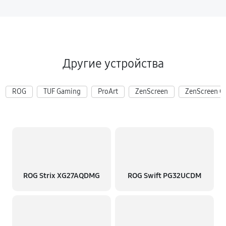
Другие устройства
ROG
TUF Gaming
ProArt
ZenScreen
ZenScreen G
ROG Strix XG27AQDMG
ROG Swift PG32UCDM