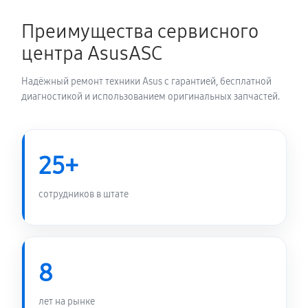
1350 руб
60 минут
Преимущества сервисного
Замена электронных компонентов
центра AsusASC
1710 руб
60 минут
Надёжный ремонт техники Asus с гарантией, бесплатной
диагностикой и использованием оригинальных запчастей.
25+
сотрудников в штате
8
лет на рынке