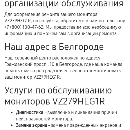
организации обслуживания
Для оформления ремонта вашего монитора
Когда гарантия не действует
VZ279HEG1R, пожалуйста, обратитесь к нам по телефону
+7 (800) 100-47-62. Мы предоставим всю необходимую
Нарушение правил эксплуатации,
информацию и поможем вам в организации ремонта.
механические повреждения, попадание влаги,
Наш адрес в Белгороде
перегрев, коррозия.
Самостоятельный ремонт или вмешательство
Наш сервисный центр расположен по адресу
третьих лиц.
Гражданский просп., 10 в Белгороде, где наша команда
опытных мастеров рада качественно отремонтировать
Естественный износ деталей, если иное не
ваш монитор VZ279HEG1R.
предусмотрено отдельно.
Услуги по обслуживанию
Обращение после окончания гарантийного
срока.
мониторов VZ279HEG1R
Программные сбои, если это не указано в
Диагностика
- выявление и ликвидация причин
отдельных условиях.
неисправностей монитора.
Замена экрана
- замена поврежденных экранов и