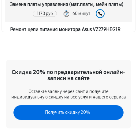
Замена платы управления (мат.платы, мейн платы)
1170 руб
60 минут
Ремонт цепи питания монитора Asus VZ279HEG1R
1620 руб
60 минут
Прошивка блока управления
630 руб
60 минут
Скидка 20% по предварительной онлайн-
записи на сайте
Замена лампы подсветки
1260 руб
60 минут
Оставьте заявку через сайт и получите
индивидуальную скидку на все услуги нашего сервиса
Ремонт блока управления
Получить скидку 20%
630 руб
60 минут
Замена блока питания