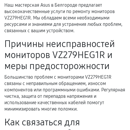
Наш мастерская Asus в Белгороде предлагает
высококачественные услуги по ремонту мониторов
Документы для подтверждения
VZ279HEG1R. Мы обладаем всеми необходимыми
гарантии
ресурсами и знаниями для устранения любых проблем,
связанных с вашим устройством.
Гарантийный талон.
Причины неисправностей
Акт выполненных работ с датой, перечнем
мониторов VZ279HEG1R и
услуг и сроком гарантии.
Документы на установленные комплектующие
меры предосторожности
и кассовый чек.
Большинство проблем с мониторами VZ279HEG1R
связаны с неправильным обращением, износом
компонентов или программными ошибками. Регулярная
Расширенная гарантия
чистка, защита от перепадов напряжения и
использование качественных кабелей помогут
В некоторых случаях возможно оформление
минимизировать многие поломки.
расширенной гарантии. Стоимость, сроки и
Как связаться для
условия продления согласовываются отдельно и
фиксируются в документах.