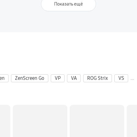
Показать ещё
en
ZenScreen Go
VP
VA
ROG Strix
VS
...