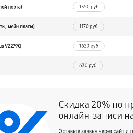
1350 руб
лей порта)
1170 руб
ты, мейн платы)
1620 руб
us VZ279Q
630 руб
1260 руб
Скидка 20% по п
630 руб
онлайн-записи на
1350 руб
Оставьте заявку через сайт и