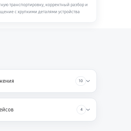
ную транспортировку, корректный разбор и
щение с хрупкими деталями устройства
жения
10
ейсов
4