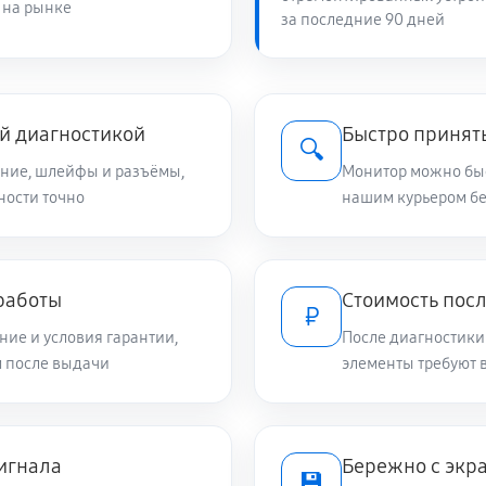
 на рынке
за последние 90 дней
й диагностикой
Быстро принять
🔍
ание, шлейфы и разъёмы,
Монитор можно быс
ности точно
нашим курьером б
работы
Стоимость посл
₽
ие и условия гарантии,
После диагностики
м после выдачи
элементы требуют 
сигнала
Бережно с экр
💾