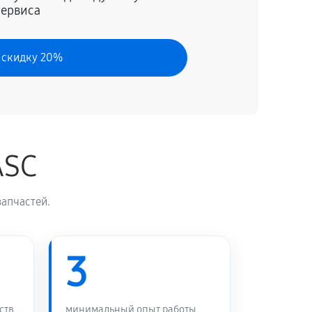
сервиса
60 минут
Заказать
 скидку 20%
ASC
апчастей.
3
ств
минимальный опыт работы