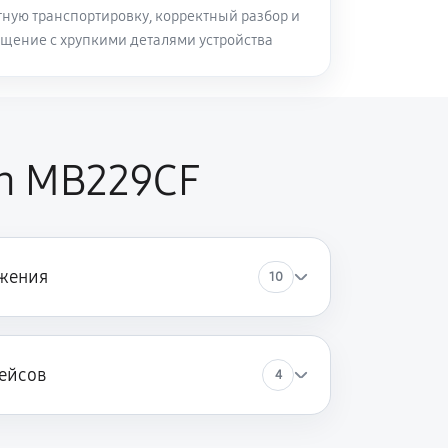
ную транспортировку, корректный разбор и
щение с хрупкими деталями устройства
en MB229CF
жения
10
ейсов
4