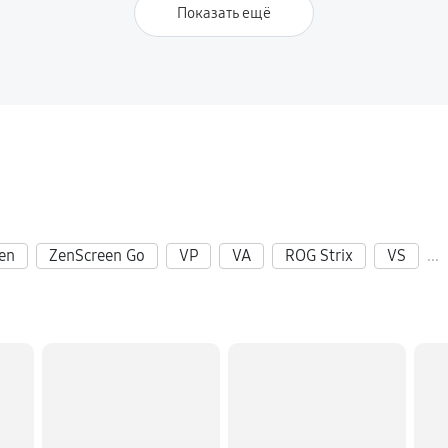
Показать ещё
en
ZenScreen Go
VP
VA
ROG Strix
VS
...