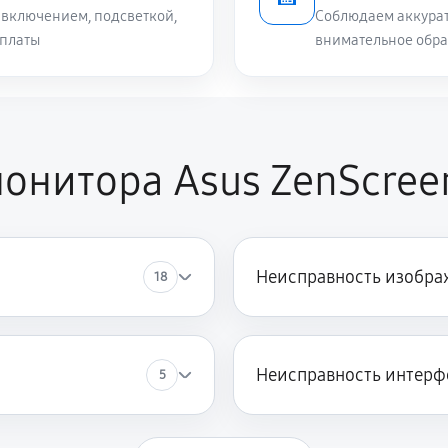
включением, подсветкой,
Соблюдаем аккурат
 платы
внимательное обра
онитора Asus ZenScre
Неисправность изобра
18
Неисправность интерф
5