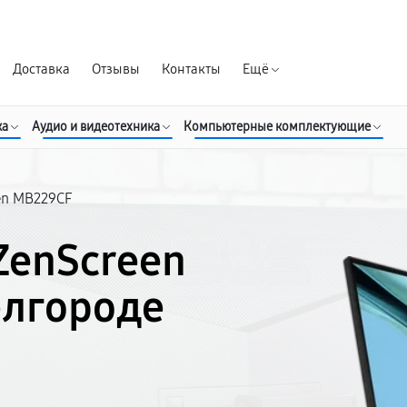
Гарантия д
Доставка
Отзывы
Контакты
Ещё
ка
Аудио и видеотехника
Компьютерные комплектующие
en MB229CF
ZenScreen
елгороде