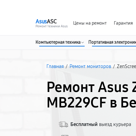
г. Белгород
Ежедневно с 9:00 до 21:00
Asus
ASC
Цены на ремонт
Гарантия
Ремонт техники Asus
Компьютерная техника
Портативная электрони
Главная
/
Ремонт мониторов
/
ZenScre
Ремонт Asus 
MB229CF в Б
Бесплатный
выезд курьера