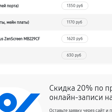
1350 руб
лей порта)
1170 руб
ты, мейн платы)
1620 руб
us ZenScreen MB229CF
630 руб
1260 руб
Скидка 20% по п
630 руб
онлайн-записи на
1350 руб
Оставьте заявку через сайт и