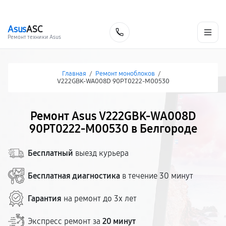
г. Белгород
Ежедневно с 9:00 до 21:00
+7 (800) 100-47-62
Asus
ASC
Заказать
Ремонт техники Asus
Главная
/
Ремонт моноблоков
/
V222GBK-WA008D 90PT0222-M00530
Ремонт Asus V222GBK-WA008D
90PT0222-M00530 в Белгороде
Бесплатный
выезд курьера
Бесплатная диагностика
в течение 30 минут
Гарантия
на ремонт до 3х лет
Экспресс ремонт за
20 минут