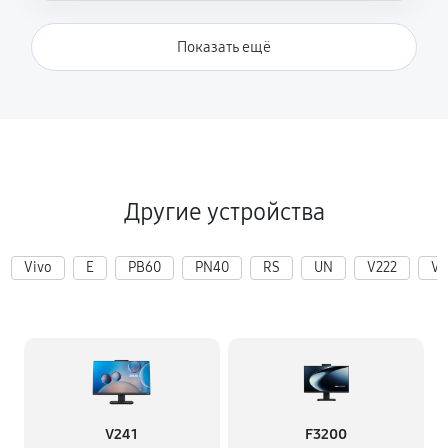
Показать ещё
Другие устройства
Vivo
E
PB60
PN40
RS
UN
V222
V2
V241
F3200