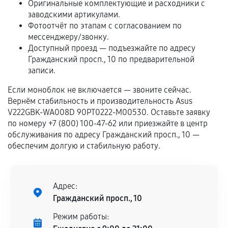
Оригинальные комплектующие и расходники с
Если комплектующие куплены
заводскими артикулами.
Фотоотчёт по этапам с согласованием по
самостоятельно
мессенджеру/звонку.
Гарантия на выполненные работы может
Доступный проезд — подъезжайте по адресу
Гражданский просп., 10 по предварительной
сохраняться полностью или частично, если
записи.
соблюдены следующие условия:
Предоставленные детали подходят по
Если моноблок не включается — звоните сейчас.
техническим параметрам и не имеют внешних
Вернём стабильность и производительность Asus
дефектов.
V222GBK-WA008D 90PT0222-M00530. Оставьте заявку
по номеру +7 (800) 100-47-62 или приезжайте в центр
Установка была выполнена нашим сервисным
обслуживания по адресу Гражданский просп., 10 —
центром.
обеспечим долгую и стабильную работу.
При этом гарантия на сами комплектующие
остается на стороне производителя или
продавца. За качество сторонних деталей
Адрес:
сервисный центр ответственности не несет.
Гражданский просп., 10
Режим работы: