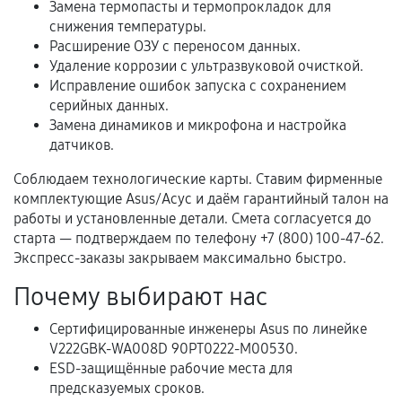
Замена термопасты и термопрокладок для
снижения температуры.
Расширение ОЗУ с переносом данных.
Когда гарантия не действует
Удаление коррозии с ультразвуковой очисткой.
Исправление ошибок запуска с сохранением
Нарушение правил эксплуатации,
серийных данных.
механические повреждения, попадание влаги,
Замена динамиков и микрофона и настройка
датчиков.
перегрев, коррозия.
Самостоятельный ремонт или вмешательство
Соблюдаем технологические карты. Ставим фирменные
третьих лиц.
комплектующие Asus/Асус и даём гарантийный талон на
работы и установленные детали. Смета согласуется до
Естественный износ деталей, если иное не
старта — подтверждаем по телефону +7 (800) 100-47-62.
предусмотрено отдельно.
Экспресс-заказы закрываем максимально быстро.
Обращение после окончания гарантийного
Почему выбирают нас
срока.
Сертифицированные инженеры Asus по линейке
Программные сбои, если это не указано в
V222GBK-WA008D 90PT0222-M00530.
отдельных условиях.
ESD-защищённые рабочие места для
предсказуемых сроков.