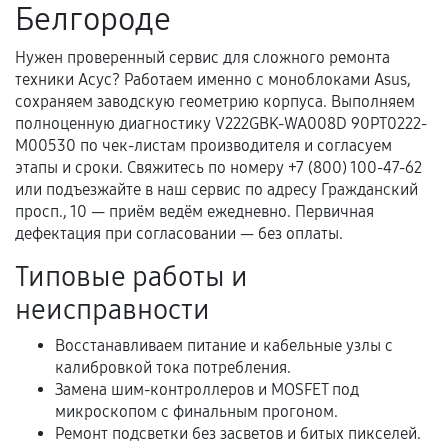
Белгороде
Нужен проверенный сервис для сложного ремонта
Документы для подтверждения
техники Асус? Работаем именно с моноблоками Asus,
гарантии
сохраняем заводскую геометрию корпуса. Выполняем
полноценную диагностику V222GBK-WA008D 90PT0222-
Гарантийный талон.
M00530 по чек-листам производителя и согласуем
Акт выполненных работ с датой, перечнем
этапы и сроки. Свяжитесь по номеру +7 (800) 100-47-62
услуг и сроком гарантии.
или подъезжайте в наш сервис по адресу Гражданский
просп., 10 — приём ведём ежедневно. Первичная
Документы на установленные комплектующие
дефектация при согласовании — без оплаты.
и кассовый чек.
Типовые работы и
неисправности
Расширенная гарантия
Восстанавливаем питание и кабельные узлы с
В некоторых случаях возможно оформление
калибровкой тока потребления.
расширенной гарантии. Стоимость, сроки и
Замена шим-контроллеров и MOSFET под
микроскопом с финальным прогоном.
условия продления согласовываются отдельно и
Ремонт подсветки без засветов и битых пикселей.
фиксируются в документах.