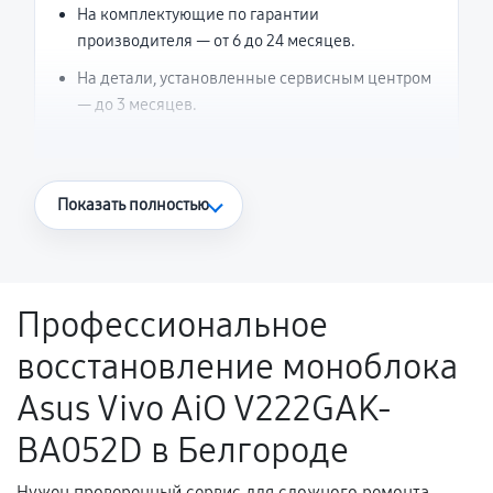
На комплектующие по гарантии
производителя — от 6 до 24 месяцев.
На детали, установленные сервисным центром
— до 3 месяцев.
Что считается гарантийным случаем
Показать полностью
Повторное возникновение неисправности,
напрямую связанной с выполненным
ремонтом.
Профессиональное
Поломка установленной детали при
восстановление моноблока
нормальной эксплуатации в течение
гарантийного срока.
Asus Vivo AiO V222GAK-
Несоответствие комплектующей заявленным
BA052D в Белгороде
техническим характеристикам.
Нужен проверенный сервис для сложного ремонта