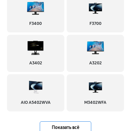
F3400
F3700
A3402
A3202
AIO A5402WVA
M3402WFA
Показать всё