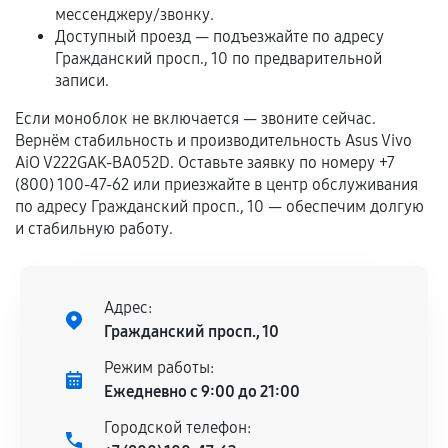
Если комплектующие куплены
мессенджеру/звонку.
самостоятельно
Доступный проезд — подъезжайте по адресу
Гражданский просп., 10 по предварительной
Гарантия на выполненные работы может
записи.
сохраняться полностью или частично, если
Если моноблок не включается — звоните сейчас.
соблюдены следующие условия:
Вернём стабильность и производительность Asus Vivo
Предоставленные детали подходят по
AiO V222GAK-BA052D. Оставьте заявку по номеру +7
техническим параметрам и не имеют внешних
(800) 100-47-62 или приезжайте в центр обслуживания
дефектов.
по адресу Гражданский просп., 10 — обеспечим долгую
и стабильную работу.
Установка была выполнена нашим сервисным
центром.
При этом гарантия на сами комплектующие
остается на стороне производителя или
Адрес:
продавца. За качество сторонних деталей
Гражданский просп., 10
сервисный центр ответственности не несет.
Режим работы:
Ежедневно с 9:00 до 21:00
Городской телефон: