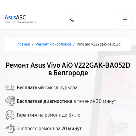
г. Белгород
Ежедневно с 9:00 до 21:00
+7 (800) 100-47-62
Asus
ASC
Заказать
Ремонт техники Asus
Главная
/
Ремонт моноблоков
/
vivo aio v222gak-ba052d
Ремонт Asus Vivo AiO V222GAK-BA052D
в Белгороде
Бесплатный
выезд курьера
Бесплатная диагностика
в течение 30 минут
Гарантия
на ремонт до 3х лет
Экспресс ремонт за
20 минут