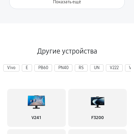
Показать ещё
Другие устройства
Vivo
E
PB60
PN40
RS
UN
V222
V2
V241
F3200