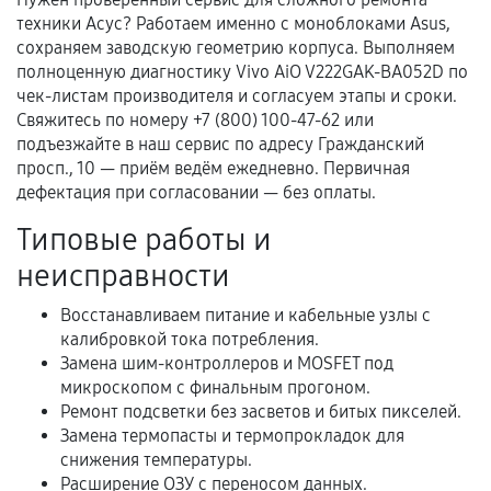
техники Асус? Работаем именно с моноблоками Asus,
Документы для подтверждения
сохраняем заводскую геометрию корпуса. Выполняем
гарантии
полноценную диагностику Vivo AiO V222GAK-BA052D по
чек-листам производителя и согласуем этапы и сроки.
Гарантийный талон.
Свяжитесь по номеру +7 (800) 100-47-62 или
подъезжайте в наш сервис по адресу Гражданский
Акт выполненных работ с датой, перечнем
просп., 10 — приём ведём ежедневно. Первичная
услуг и сроком гарантии.
дефектация при согласовании — без оплаты.
Документы на установленные комплектующие
Типовые работы и
и кассовый чек.
неисправности
Восстанавливаем питание и кабельные узлы с
Расширенная гарантия
калибровкой тока потребления.
Замена шим-контроллеров и MOSFET под
В некоторых случаях возможно оформление
микроскопом с финальным прогоном.
расширенной гарантии. Стоимость, сроки и
Ремонт подсветки без засветов и битых пикселей.
условия продления согласовываются отдельно и
Замена термопасты и термопрокладок для
фиксируются в документах.
снижения температуры.
Расширение ОЗУ с переносом данных.