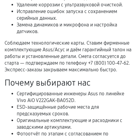
Удаление коррозии с ультразвуковой очисткой.
Исправление ошибок запуска с сохранением
Когда гарантия не действует
серийных данных.
Замена динамиков и микрофона и настройка
Нарушение правил эксплуатации,
датчиков.
механические повреждения, попадание влаги,
Соблюдаем технологические карты. Ставим фирменные
перегрев, коррозия.
комплектующие Asus/Асус и даём гарантийный талон на
Самостоятельный ремонт или вмешательство
работы и установленные детали. Смета согласуется до
третьих лиц.
старта — подтверждаем по телефону +7 (800) 100-47-62.
Экспресс-заказы закрываем максимально быстро.
Естественный износ деталей, если иное не
предусмотрено отдельно.
Почему выбирают нас
Обращение после окончания гарантийного
Сертифицированные инженеры Asus по линейке
срока.
Vivo AiO V222GAK-BA052D.
Программные сбои, если это не указано в
ESD-защищённые рабочие места для
отдельных условиях.
предсказуемых сроков.
Оригинальные комплектующие и расходники с
заводскими артикулами.
Фотоотчёт по этапам с согласованием по