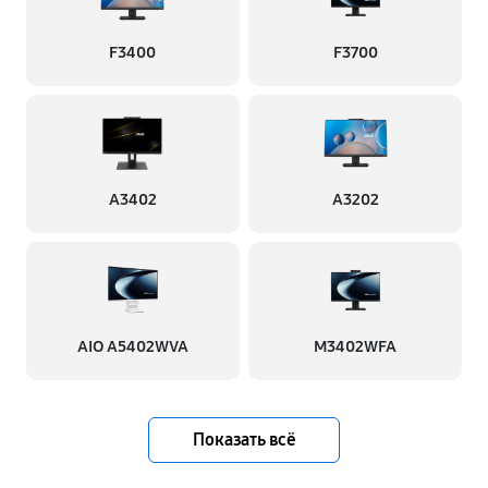
F3400
F3700
A3402
A3202
AIO A5402WVA
M3402WFA
Показать всё