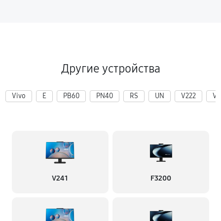
Другие устройства
Vivo
E
PB60
PN40
RS
UN
V222
V2
V241
F3200