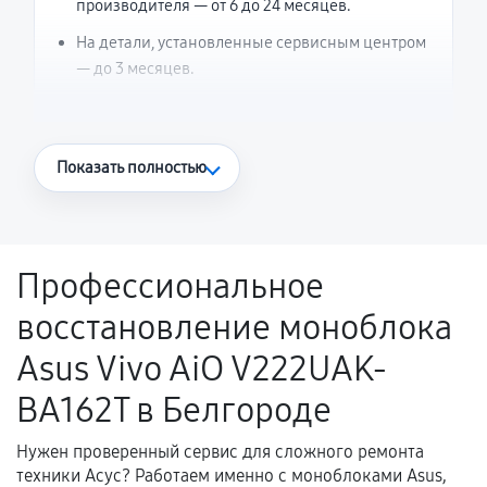
производителя — от 6 до 24 месяцев.
На детали, установленные сервисным центром
— до 3 месяцев.
Что считается гарантийным случаем
Показать полностью
Повторное возникновение неисправности,
напрямую связанной с выполненным
ремонтом.
Профессиональное
Поломка установленной детали при
восстановление моноблока
нормальной эксплуатации в течение
гарантийного срока.
Asus Vivo AiO V222UAK-
Несоответствие комплектующей заявленным
BA162T в Белгороде
техническим характеристикам.
Нужен проверенный сервис для сложного ремонта
техники Асус? Работаем именно с моноблоками Asus,