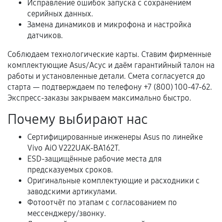
Исправление ошибок запуска с сохранением
Когда гарантия не действует
серийных данных.
Замена динамиков и микрофона и настройка
Нарушение правил эксплуатации,
датчиков.
механические повреждения, попадание влаги,
Соблюдаем технологические карты. Ставим фирменные
перегрев, коррозия.
комплектующие Asus/Асус и даём гарантийный талон на
Самостоятельный ремонт или вмешательство
работы и установленные детали. Смета согласуется до
третьих лиц.
старта — подтверждаем по телефону +7 (800) 100-47-62.
Экспресс-заказы закрываем максимально быстро.
Естественный износ деталей, если иное не
предусмотрено отдельно.
Почему выбирают нас
Обращение после окончания гарантийного
Сертифицированные инженеры Asus по линейке
срока.
Vivo AiO V222UAK-BA162T.
Программные сбои, если это не указано в
ESD-защищённые рабочие места для
отдельных условиях.
предсказуемых сроков.
Оригинальные комплектующие и расходники с
заводскими артикулами.
Фотоотчёт по этапам с согласованием по
Если комплектующие куплены
мессенджеру/звонку.