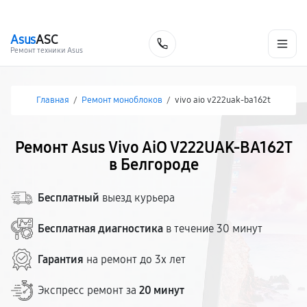
г. Белгород
Ежедневно с 9:00 до 21:00
+7 (800) 100-47-62
Asus
ASC
Заказать
Ремонт техники Asus
Главная
/
Ремонт моноблоков
/
vivo aio v222uak-ba162t
Ремонт Asus Vivo AiO V222UAK-BA162T
в Белгороде
Бесплатный
выезд курьера
Бесплатная диагностика
в течение 30 минут
Гарантия
на ремонт до 3х лет
Экспресс ремонт за
20 минут