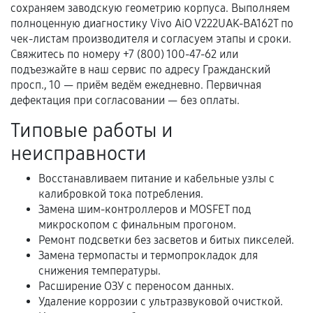
Документы для подтверждения
сохраняем заводскую геометрию корпуса. Выполняем
гарантии
полноценную диагностику Vivo AiO V222UAK-BA162T по
чек-листам производителя и согласуем этапы и сроки.
Гарантийный талон.
Свяжитесь по номеру +7 (800) 100-47-62 или
подъезжайте в наш сервис по адресу Гражданский
Акт выполненных работ с датой, перечнем
просп., 10 — приём ведём ежедневно. Первичная
услуг и сроком гарантии.
дефектация при согласовании — без оплаты.
Документы на установленные комплектующие
Типовые работы и
и кассовый чек.
неисправности
Восстанавливаем питание и кабельные узлы с
Расширенная гарантия
калибровкой тока потребления.
Замена шим-контроллеров и MOSFET под
В некоторых случаях возможно оформление
микроскопом с финальным прогоном.
расширенной гарантии. Стоимость, сроки и
Ремонт подсветки без засветов и битых пикселей.
условия продления согласовываются отдельно и
Замена термопасты и термопрокладок для
фиксируются в документах.
снижения температуры.
Расширение ОЗУ с переносом данных.
Удаление коррозии с ультразвуковой очисткой.