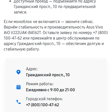
самостоятельно
Доступный проезд — подъезжайте по адресу
Гражданский просп., 10 по предварительной
Гарантия на выполненные работы может
записи.
сохраняться полностью или частично, если
Если моноблок не включается — звоните сейчас.
соблюдены следующие условия:
Вернём стабильность и производительность Asus Vivo
Предоставленные детали подходят по
AiO V222UAK-BA162T. Оставьте заявку по номеру +7 (800)
техническим параметрам и не имеют внешних
100-47-62 или приезжайте в центр обслуживания по
дефектов.
адресу Гражданский просп., 10 — обеспечим долгую и
стабильную работу.
Установка была выполнена нашим сервисным
центром.
При этом гарантия на сами комплектующие
остается на стороне производителя или
Адрес:
продавца. За качество сторонних деталей
Гражданский просп., 10
сервисный центр ответственности не несет.
Режим работы:
Ежедневно с 9:00 до 21:00
Городской телефон:
+7 (800) 100-47-62