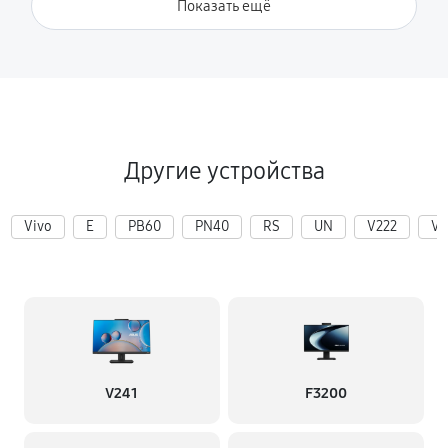
Показать ещё
Другие устройства
Vivo
E
PB60
PN40
RS
UN
V222
V2
V241
F3200