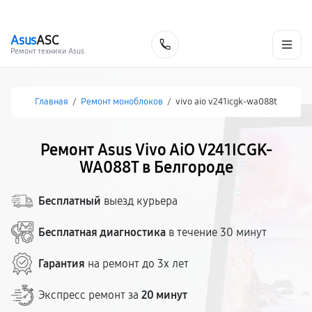
г. Белгород
Ежедневно с 9:00 до 21:00
+7 (800) 100-47-62
Asus
ASC
Заказать
Ремонт техники Asus
Главная
/
Ремонт моноблоков
/
vivo aio v241icgk-wa088t
Ремонт Asus Vivo AiO V241ICGK-
WA088T в Белгороде
Бесплатный
выезд курьера
Бесплатная диагностика
в течение 30 минут
Гарантия
на ремонт до 3х лет
Экспресс ремонт за
20 минут