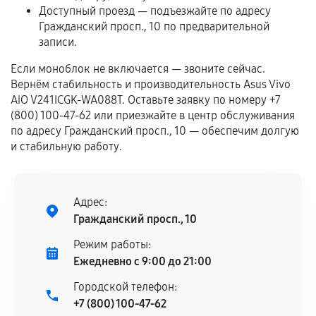
самостоятельно
Доступный проезд — подъезжайте по адресу
Гражданский просп., 10 по предварительной
Гарантия на выполненные работы может
записи.
сохраняться полностью или частично, если
Если моноблок не включается — звоните сейчас.
соблюдены следующие условия:
Вернём стабильность и производительность Asus Vivo
Предоставленные детали подходят по
AiO V241ICGK-WA088T. Оставьте заявку по номеру +7
техническим параметрам и не имеют внешних
(800) 100-47-62 или приезжайте в центр обслуживания
дефектов.
по адресу Гражданский просп., 10 — обеспечим долгую
и стабильную работу.
Установка была выполнена нашим сервисным
центром.
При этом гарантия на сами комплектующие
остается на стороне производителя или
Адрес:
продавца. За качество сторонних деталей
Гражданский просп., 10
сервисный центр ответственности не несет.
Режим работы:
Ежедневно с 9:00 до 21:00
Городской телефон:
+7 (800) 100-47-62