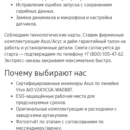
Исправление ошибок запуска с сохранением
Когда гарантия не действует
серийных данных.
Замена динамиков и микрофона и настройка
Нарушение правил эксплуатации,
датчиков.
механические повреждения, попадание влаги,
Соблюдаем технологические карты. Ставим фирменные
перегрев, коррозия.
комплектующие Asus/Асус и даём гарантийный талон на
Самостоятельный ремонт или вмешательство
работы и установленные детали. Смета согласуется до
третьих лиц.
старта — подтверждаем по телефону +7 (800) 100-47-62.
Экспресс-заказы закрываем максимально быстро.
Естественный износ деталей, если иное не
предусмотрено отдельно.
Почему выбирают нас
Обращение после окончания гарантийного
Сертифицированные инженеры Asus по линейке
срока.
Vivo AiO V241ICGK-WA088T.
Программные сбои, если это не указано в
ESD-защищённые рабочие места для
отдельных условиях.
предсказуемых сроков.
Оригинальные комплектующие и расходники с
заводскими артикулами.
Фотоотчёт по этапам с согласованием по
Если комплектующие куплены
мессенджеру/звонку.