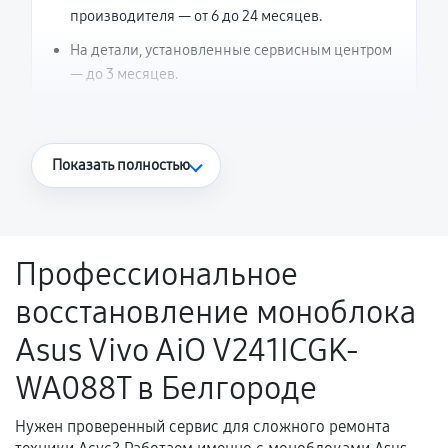
производителя — от 6 до 24 месяцев.
На детали, установленные сервисным центром
— до 3 месяцев.
Что считается гарантийным случаем
Показать полностью
Повторное возникновение неисправности,
напрямую связанной с выполненным
ремонтом.
Профессиональное
Поломка установленной детали при
восстановление моноблока
нормальной эксплуатации в течение
гарантийного срока.
Asus Vivo AiO V241ICGK-
Несоответствие комплектующей заявленным
WA088T в Белгороде
техническим характеристикам.
Нужен проверенный сервис для сложного ремонта