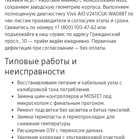
техники Асус? Работаем именно с моноблоками Asus,
Документы для подтверждения
сохраняем заводскую геометрию корпуса. Выполняем
гарантии
полноценную диагностику Vivo AiO V241ICGK-WA088T по
чек-листам производителя и согласуем этапы и сроки.
Гарантийный талон.
Свяжитесь по номеру +7 (800) 100-47-62 или
подъезжайте в наш сервис по адресу Гражданский
Акт выполненных работ с датой, перечнем
просп., 10 — приём ведём ежедневно. Первичная
услуг и сроком гарантии.
дефектация при согласовании — без оплаты.
Документы на установленные комплектующие
Типовые работы и
и кассовый чек.
неисправности
Восстанавливаем питание и кабельные узлы с
Расширенная гарантия
калибровкой тока потребления.
Замена шим-контроллеров и MOSFET под
В некоторых случаях возможно оформление
микроскопом с финальным прогоном.
расширенной гарантии. Стоимость, сроки и
Ремонт подсветки без засветов и битых пикселей.
условия продления согласовываются отдельно и
Замена термопасты и термопрокладок для
фиксируются в документах.
снижения температуры.
Расширение ОЗУ с переносом данных.
Удаление коррозии с ультразвуковой очисткой.