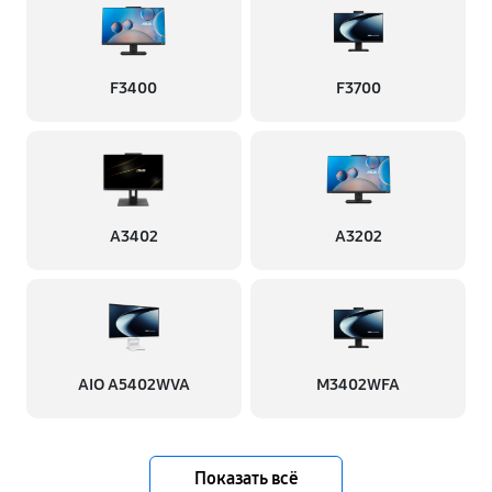
F3400
F3700
A3402
A3202
AIO A5402WVA
M3402WFA
Показать всё