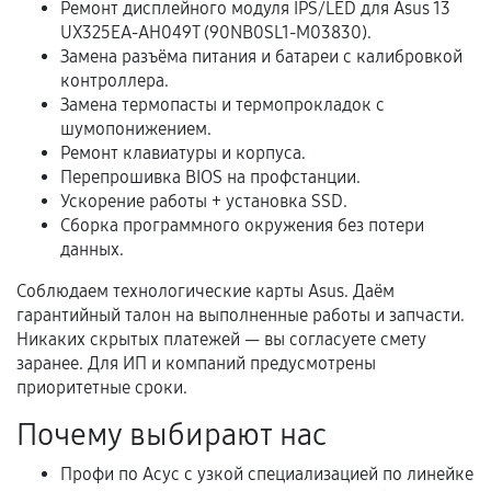
Ремонт дисплейного модуля IPS/LED для Asus 13
В некоторых случаях возможно оформление
UX325EA-AH049T (90NB0SL1-M03830).
расширенной гарантии. Стоимость, сроки и
Замена разъёма питания и батареи с калибровкой
условия продления согласовываются отдельно и
контроллера.
фиксируются в документах.
Замена термопасты и термопрокладок с
шумопонижением.
Ремонт клавиатуры и корпуса.
Перепрошивка BIOS на профстанции.
Когда гарантия не действует
Ускорение работы + установка SSD.
Сборка программного окружения без потери
Нарушение правил эксплуатации,
данных.
механические повреждения, попадание влаги,
перегрев, коррозия.
Соблюдаем технологические карты Asus. Даём
гарантийный талон на выполненные работы и запчасти.
Самостоятельный ремонт или вмешательство
Никаких скрытых платежей — вы согласуете смету
третьих лиц.
заранее. Для ИП и компаний предусмотрены
Естественный износ деталей, если иное не
приоритетные сроки.
предусмотрено отдельно.
Почему выбирают нас
Обращение после окончания гарантийного
Профи по Асус с узкой специализацией по линейке
срока.