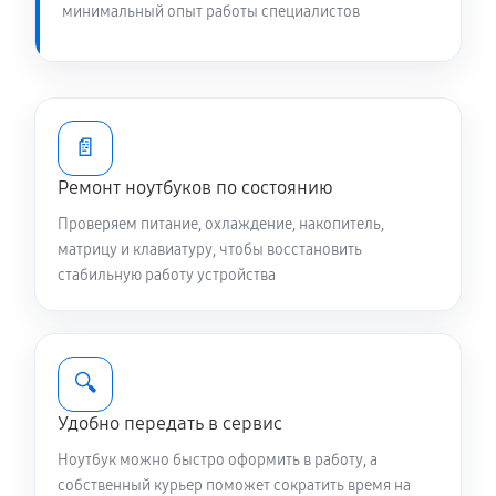
1200 руб
60 минут
минимальный опыт работы специалистов
Замена южного моста ноутбука Asus 13 UX325EA-
AH049T (90NB0SL1-M03830)
2340 руб
80 минут
📄
Замена видеокарты ноутбука Asus 13 UX325EA-
Ремонт ноутбуков по состоянию
AH049T (90NB0SL1-M03830)
Проверяем питание, охлаждение, накопитель,
1440 руб
60 минут
матрицу и клавиатуру, чтобы восстановить
стабильную работу устройства
Чистка от пыли ноутбука Asus 13 UX325EA-AH049T
(90NB0SL1-M03830)
890 руб
90 минут
🔍
Настройка ОС ноутбука Asus 13 UX325EA-AH049T
Удобно передать в сервис
(90NB0SL1-M03830)
Ноутбук можно быстро оформить в работу, а
980 руб
60 минут
собственный курьер поможет сократить время на