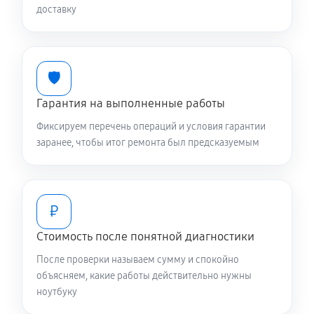
доставку
Ремонт подсветки ноутбука Asus 13 UX325EA-
AH049T (90NB0SL1-M03830)
1080 руб
70 минут
🛡️
Гарантия на выполненные работы
Настройка BIOS ноутбука Asus 13 UX325EA-AH049T
(90NB0SL1-M03830)
Фиксируем перечень операций и условия гарантии
840 руб
60 минут
заранее, чтобы итог ремонта был предсказуемым
Замена видеочипа ноутбука Asus 13 UX325EA-
AH049T (90NB0SL1-M03830)
₽
2470 руб
120 минут
Стоимость после понятной диагностики
Ремонт разъема питания
После проверки называем сумму и спокойно
670 руб
60 минут
объясняем, какие работы действительно нужны
ноутбуку
Ремонт цепей питания