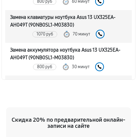
800 руб
60 минут
Замена клавиатуры ноутбука Asus 13 UX325EA-
AH049T (90NB0SL1-M03830)
1070 руб
70 минут
Замена аккумулятора ноутбука Asus 13 UX325EA-
AH049T (90NB0SL1-M03830)
800 руб
30 минут
Замена SSD ноутбука Asus 13 UX325EA-AH049T
(90NB0SL1-M03830)
940 руб
30 минут
Восстановление данных
Скидка 20% по предварительной онлайн-
890 руб
70 минут
записи на сайте