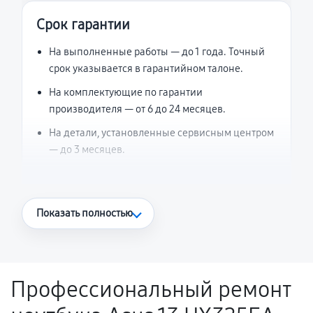
Срок гарантии
На выполненные работы — до 1 года. Точный
срок указывается в гарантийном талоне.
На комплектующие по гарантии
производителя — от 6 до 24 месяцев.
На детали, установленные сервисным центром
— до 3 месяцев.
Что считается гарантийным случаем
Показать полностью
Повторное возникновение неисправности,
напрямую связанной с выполненным
ремонтом.
Профессиональный ремонт
Поломка установленной детали при
нормальной эксплуатации в течение