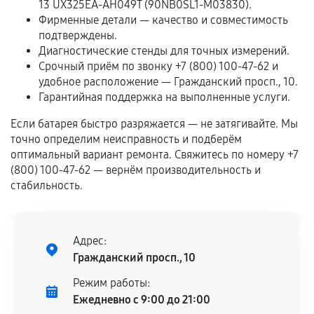
13 UX325EA-AH049T (90NB0SL1-M03830).
Программные сбои, если это не указано в
Фирменные детали — качество и совместимость
отдельных условиях.
подтверждены.
Диагностические стенды для точных измерений.
Срочный приём по звонку +7 (800) 100-47-62 и
удобное расположение — Гражданский просп., 10.
Если комплектующие куплены
Гарантийная поддержка на выполненные услуги.
самостоятельно
Если батарея быстро разряжается — не затягивайте. Мы
Гарантия на выполненные работы может
точно определим неисправность и подберём
сохраняться полностью или частично, если
оптимальный вариант ремонта. Свяжитесь по номеру +7
(800) 100-47-62 — вернём производительность и
соблюдены следующие условия:
стабильность.
Предоставленные детали подходят по
техническим параметрам и не имеют внешних
дефектов.
Адрес:
Установка была выполнена нашим сервисным
Гражданский просп., 10
центром.
При этом гарантия на сами комплектующие
Режим работы:
остается на стороне производителя или
Ежедневно с 9:00 до 21:00
продавца. За качество сторонних деталей