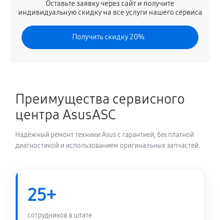
Оставьте заявку через сайт и получите
Замена северного моста
индивидуальную скидку на все услуги нашего сервиса
2340 руб
80 минут
Получить скидку 20%
Замена экрана ноутбука Asus 13 UX325EA-AH049T
(90NB0SL1-M03830)
1030 руб
80 минут
Преимущества сервисного
Замена шлейфа матрицы
центра AsusASC
860 руб
60 минут
Надёжный ремонт техники Asus с гарантией, бесплатной
Замена термопасты ноутбука Asus 13 UX325EA-
диагностикой и использованием оригинальных запчастей.
AH049T (90NB0SL1-M03830)
900 руб
30 минут
25+
Замена системы охлаждения
1350 руб
70 минут
сотрудников в штате