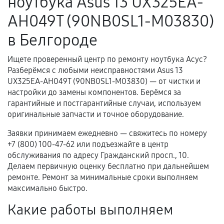
ноутбука Asus 13 UX325EA-
гарантийного срока.
AH049T (90NB0SL1-M03830)
Несоответствие комплектующей заявленным
в Белгороде
техническим характеристикам.
Ищете проверенный центр по ремонту ноутбука Асус?
Разберёмся с любыми неисправностями Asus 13
Документы для подтверждения
UX325EA-AH049T (90NB0SL1-M03830) — от чистки и
гарантии
настройки до замены компонентов. Берёмся за
гарантийные и постгарантийные случаи, используем
Гарантийный талон.
оригинальные запчасти и точное оборудование.
Акт выполненных работ с датой, перечнем
Заявки принимаем ежедневно — свяжитесь по номеру
услуг и сроком гарантии.
+7 (800) 100-47-62 или подъезжайте в центр
обслуживания по адресу Гражданский просп., 10.
Документы на установленные комплектующие
Делаем первичную оценку бесплатно при дальнейшем
и кассовый чек.
ремонте. Ремонт за минимальные сроки выполняем
максимально быстро.
Какие работы выполняем
Расширенная гарантия