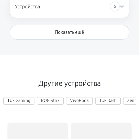
Устройства
5
Показать ещё
Другие устройства
TUF Gaming
ROG Strix
VivoBook
TUF Dash
Zenb