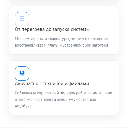
2250 руб
80 минут
☰
Замена контроллера питания
От перегрева до запуска системы
1340 руб
120 минут
Меняем экраны и клавиатуры, чистим охлаждение,
Замена жесткого диска
восстанавливаем платы и устраняем сбои загрузки
680 руб
50 минут
Установка драйверов ноутбука Asus 13 UX325EA-
💾
AH049T (90NB0SL1-M03830)
Аккуратно с техникой и файлами
650 руб
30 минут
Соблюдаем корректный порядок работ, внимательно
Замена вебкамеры ноутбука Asus 13 UX325EA-
относимся к данным и внешнему состоянию
ноутбука
AH049T (90NB0SL1-M03830)
1130 руб
80 минут