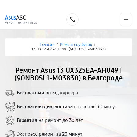
г. Белгород
Ежедневно с 9:00 до 21:00
+7 (800) 100-47-62
Asus
ASC
Заказать
Ремонт техники Asus
Главная
/
Ремонт ноутбуков
/
13 UX325EA-AH049T (90NB0SL1-M03830)
Ремонт Asus 13 UX325EA-AH049T
(90NB0SL1-M03830) в Белгороде
Бесплатный
выезд курьера
Бесплатная диагностика
в течение 30 минут
Гарантия
на ремонт до 3х лет
Экспресс ремонт за
20 минут