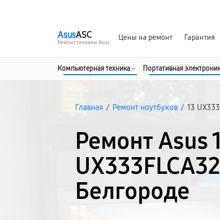
г. Белгород
Ежедневно с 9:00 до 21:00
Asus
ASC
Цены на ремонт
Гарантия
Ремонт техники Asus
Компьютерная техника
Портативная электрони
Главная
/
Ремонт ноутбуков
/
13 UX33
Ремонт Asus 
UX333FLCA32
Белгороде