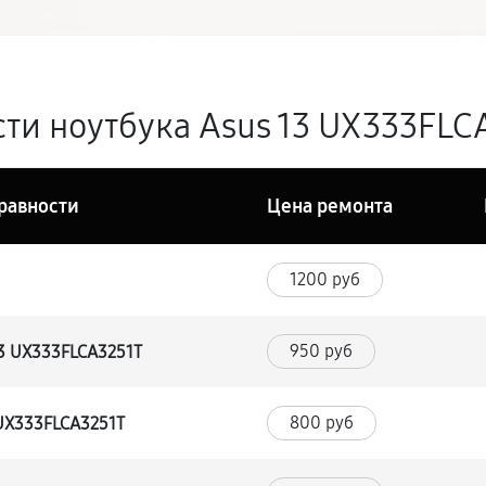
ти ноутбука Asus 13 UX333FLCA
равности
Цена ремонта
1200 руб
950 руб
13 UX333FLCA3251T
800 руб
 UX333FLCA3251T