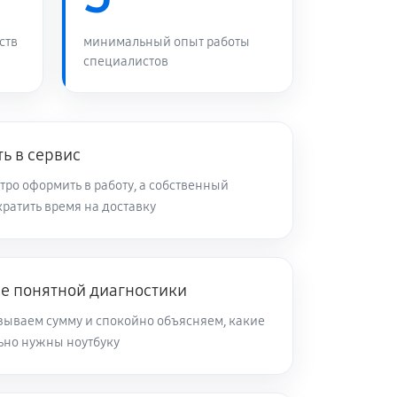
80 минут
Заказать
ств
минимальный опыт работы
специалистов
60 минут
Заказать
90 минут
Заказать
ь в сервис
ро оформить в работу, а собственный
ратить время на доставку
60 минут
Заказать
70 минут
Заказать
ле понятной диагностики
зываем сумму и спокойно объясняем, какие
60 минут
Заказать
ьно нужны ноутбуку
120 минут
Заказать