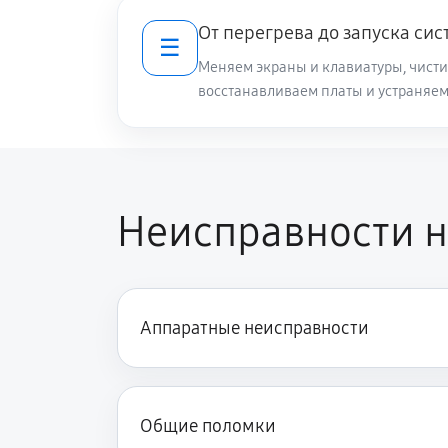
От перегрева до запуска си
☰
Ремонт разъема питания
Меняем экраны и клавиатуры, чист
восстанавливаем платы и устраняем
Ремонт цепей питания
Замена контроллера питания
Неисправности н
Замена жесткого диска
Установка драйверов ноутбука As
Аппаратные неисправности
Замена вебкамеры ноутбука Asus 
Общие поломки
Ремонт петель крышки