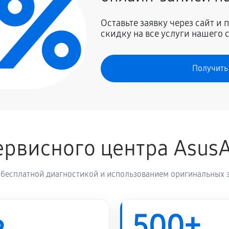
0%
900 руб
 13 UX333FLCA3251T
Оставьте заявку через сайт и
скидку на все услуги нашего 
1350 руб
Получить
1620 руб
 13 UX333FLCA3251T
800 руб
рвисного центра Asus
950 руб
 13 UX333FLCA3251T
 бесплатной диагностикой и использованием оригинальных з
990 руб
500+
1200 руб
 UX333FLCA3251T