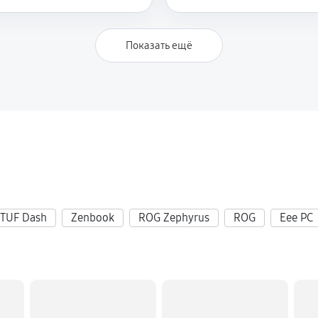
930 руб
 UX333FLCA3251T
Показать ещё
3510 руб
540 руб
333FLCA3251T
TUF Dash
Zenbook
ROG Zephyrus
ROG
Eee PC