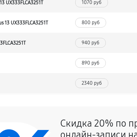
1070 руб
 13 UX333FLCA3251T
800 руб
us 13 UX333FLCA3251T
940 руб
33FLCA3251T
890 руб
2340 руб
1030 руб
UX333FLCA3251T
Скидка 20% по п
860 руб
онлайн-записи на