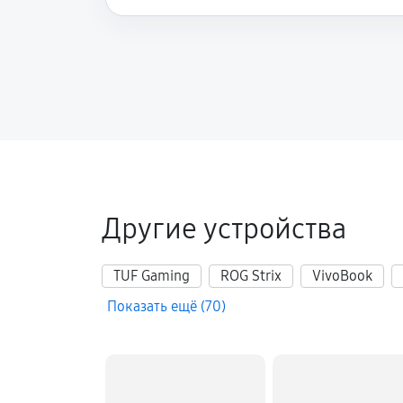
Настройка Wi-Fi ноутбука Asus 13
Замена шим-контроллера
Замена HDMI ноутбука Asus 13 UX
Другие устройства
TUF Gaming
ROG Strix
VivoBook
Показать ещё (70)