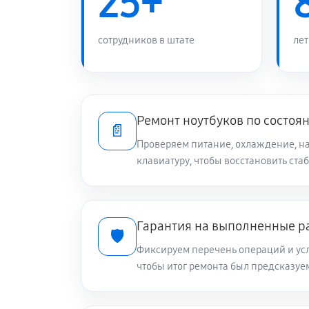
25+
Замена южного моста ноутбука As
сотрудников в штате
лет
Замена видеокарты ноутбука Asus
Чистка от пыли ноутбука Asus 13
Ремонт ноутбуков по состоя
📄
Проверяем питание, охлаждение, на
клавиатуру, чтобы восстановить ста
Настройка ОС ноутбука Asus 13 U
Ремонт подсветки ноутбука Asus 
Гарантия на выполненные р
🛡️
Фиксируем перечень операций и усл
Настройка BIOS ноутбука Asus 13
чтобы итог ремонта был предсказу
Замена видеочипа ноутбука Asus 