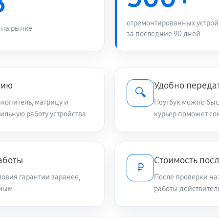
8
2340 руб
us 13 UX333FLCA3251T
отремонтированных устрой
 на рынке
за последние 90 дней
1440 руб
 13 UX333FLCA3251T
890 руб
 UX333FLCA3251T
нию
Удобно передат
🔍
копитель, матрицу и
Ноутбук можно быст
бильную работу устройства
980 руб
курьер поможет сок
X333FLCA3251T
1080 руб
13 UX333FLCA3251T
аботы
Стоимость пос
₽
овия гарантии заранее,
После проверки на
840 руб
 UX333FLCA3251T
емым
работы действител
2470 руб
13 UX333FLCA3251T