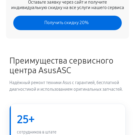
Оставьте заявку через сайт и получите
Замена северного моста
индивидуальную скидку на все услуги нашего сервиса
2340 руб
80 минут
Получить скидку 20%
Замена экрана ноутбука Asus 13 UX363EA-EM079T
(90NB0RZ1-M01050)
1030 руб
80 минут
Преимущества сервисного
Замена шлейфа матрицы
центра AsusASC
860 руб
60 минут
Надёжный ремонт техники Asus с гарантией, бесплатной
Замена термопасты ноутбука Asus 13 UX363EA-
диагностикой и использованием оригинальных запчастей.
EM079T (90NB0RZ1-M01050)
900 руб
30 минут
25+
Замена системы охлаждения
1350 руб
70 минут
сотрудников в штате