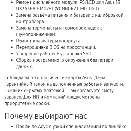
Ремонт дисплейного модуля IPS/LED для Asus 13
В некоторых случаях возможно оформление
UX363EA-EM079T (90NB0RZ1-M01050).
расширенной гарантии. Стоимость, сроки и
Замена разъёма питания и батареи с калибровкой
условия продления согласовываются отдельно и
контроллера.
фиксируются в документах.
Замена термопасты и термопрокладок с
шумопонижением.
Ремонт клавиатуры и корпуса.
Перепрошивка BIOS на профстанции.
Когда гарантия не действует
Ускорение работы + установка SSD.
Сборка программного окружения без потери
Нарушение правил эксплуатации,
данных.
механические повреждения, попадание влаги,
перегрев, коррозия.
Соблюдаем технологические карты Asus. Даём
гарантийный талон на выполненные работы и запчасти.
Самостоятельный ремонт или вмешательство
Никаких скрытых платежей — вы согласуете смету
третьих лиц.
заранее. Для ИП и компаний предусмотрены
Естественный износ деталей, если иное не
приоритетные сроки.
предусмотрено отдельно.
Почему выбирают нас
Обращение после окончания гарантийного
Профи по Асус с узкой специализацией по линейке
срока.