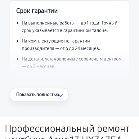
Срок гарантии
На выполненные работы — до 1 года. Точный
срок указывается в гарантийном талоне.
На комплектующие по гарантии
производителя — от 6 до 24 месяцев.
На детали, установленные сервисным центром
— до 3 месяцев.
Что считается гарантийным случаем
Показать полностью
Повторное возникновение неисправности,
напрямую связанной с выполненным
ремонтом.
Профессиональный ремонт
Поломка установленной детали при
нормальной эксплуатации в течение