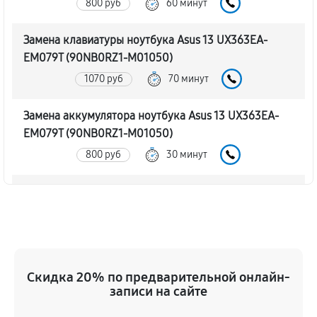
800 руб
60 минут
Замена клавиатуры ноутбука Asus 13 UX363EA-
EM079T (90NB0RZ1-M01050)
1070 руб
70 минут
Замена аккумулятора ноутбука Asus 13 UX363EA-
EM079T (90NB0RZ1-M01050)
800 руб
30 минут
Замена SSD ноутбука Asus 13 UX363EA-EM079T
(90NB0RZ1-M01050)
940 руб
30 минут
Восстановление данных
Скидка 20% по предварительной онлайн-
890 руб
70 минут
записи на сайте