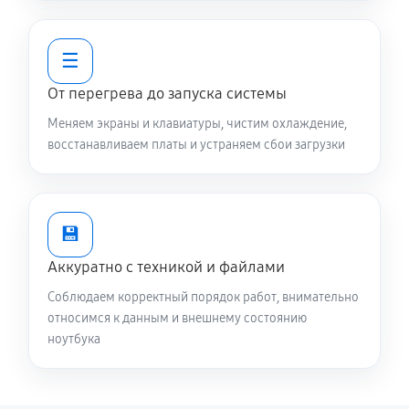
2250 руб
80 минут
☰
Замена контроллера питания
От перегрева до запуска системы
1340 руб
120 минут
Меняем экраны и клавиатуры, чистим охлаждение,
Замена жесткого диска
восстанавливаем платы и устраняем сбои загрузки
680 руб
50 минут
Установка драйверов ноутбука Asus 13 UX363EA-
💾
EM079T (90NB0RZ1-M01050)
Аккуратно с техникой и файлами
650 руб
30 минут
Соблюдаем корректный порядок работ, внимательно
Замена вебкамеры ноутбука Asus 13 UX363EA-
относимся к данным и внешнему состоянию
ноутбука
EM079T (90NB0RZ1-M01050)
1130 руб
80 минут