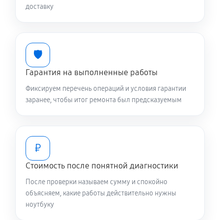
доставку
Ремонт подсветки ноутбука Asus 13 UX363EA-
EM079T (90NB0RZ1-M01050)
1080 руб
70 минут
🛡️
Гарантия на выполненные работы
Настройка BIOS ноутбука Asus 13 UX363EA-EM079T
(90NB0RZ1-M01050)
Фиксируем перечень операций и условия гарантии
840 руб
60 минут
заранее, чтобы итог ремонта был предсказуемым
Замена видеочипа ноутбука Asus 13 UX363EA-
EM079T (90NB0RZ1-M01050)
₽
2470 руб
120 минут
Стоимость после понятной диагностики
Ремонт разъема питания
После проверки называем сумму и спокойно
670 руб
60 минут
объясняем, какие работы действительно нужны
ноутбуку
Ремонт цепей питания