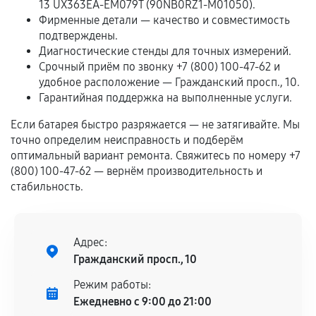
13 UX363EA-EM079T (90NB0RZ1-M01050).
Программные сбои, если это не указано в
Фирменные детали — качество и совместимость
отдельных условиях.
подтверждены.
Диагностические стенды для точных измерений.
Срочный приём по звонку +7 (800) 100-47-62 и
удобное расположение — Гражданский просп., 10.
Если комплектующие куплены
Гарантийная поддержка на выполненные услуги.
самостоятельно
Если батарея быстро разряжается — не затягивайте. Мы
Гарантия на выполненные работы может
точно определим неисправность и подберём
сохраняться полностью или частично, если
оптимальный вариант ремонта. Свяжитесь по номеру +7
(800) 100-47-62 — вернём производительность и
соблюдены следующие условия:
стабильность.
Предоставленные детали подходят по
техническим параметрам и не имеют внешних
дефектов.
Адрес:
Установка была выполнена нашим сервисным
Гражданский просп., 10
центром.
При этом гарантия на сами комплектующие
Режим работы:
остается на стороне производителя или
Ежедневно с 9:00 до 21:00
продавца. За качество сторонних деталей