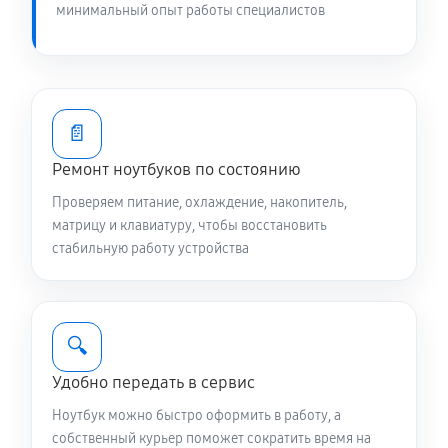
1200 руб
60 минут
минимальный опыт работы специалистов
Замена южного моста ноутбука Asus 13 UX363EA-
EM079T (90NB0RZ1-M01050)
2340 руб
80 минут
📄
Замена видеокарты ноутбука Asus 13 UX363EA-
Ремонт ноутбуков по состоянию
EM079T (90NB0RZ1-M01050)
Проверяем питание, охлаждение, накопитель,
1440 руб
60 минут
матрицу и клавиатуру, чтобы восстановить
стабильную работу устройства
Чистка от пыли ноутбука Asus 13 UX363EA-EM079T
(90NB0RZ1-M01050)
890 руб
90 минут
🔍
Настройка ОС ноутбука Asus 13 UX363EA-EM079T
Удобно передать в сервис
(90NB0RZ1-M01050)
Ноутбук можно быстро оформить в работу, а
980 руб
60 минут
собственный курьер поможет сократить время на