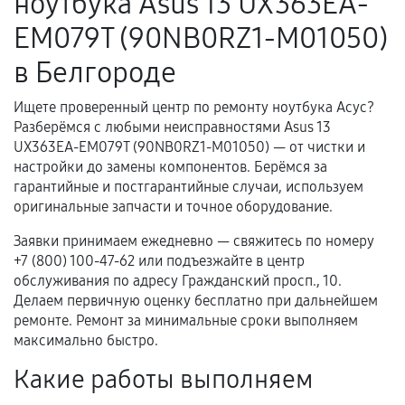
ноутбука Asus 13 UX363EA-
гарантийного срока.
EM079T (90NB0RZ1-M01050)
Несоответствие комплектующей заявленным
в Белгороде
техническим характеристикам.
Ищете проверенный центр по ремонту ноутбука Асус?
Разберёмся с любыми неисправностями Asus 13
Документы для подтверждения
UX363EA-EM079T (90NB0RZ1-M01050) — от чистки и
гарантии
настройки до замены компонентов. Берёмся за
гарантийные и постгарантийные случаи, используем
Гарантийный талон.
оригинальные запчасти и точное оборудование.
Акт выполненных работ с датой, перечнем
Заявки принимаем ежедневно — свяжитесь по номеру
услуг и сроком гарантии.
+7 (800) 100-47-62 или подъезжайте в центр
обслуживания по адресу Гражданский просп., 10.
Документы на установленные комплектующие
Делаем первичную оценку бесплатно при дальнейшем
и кассовый чек.
ремонте. Ремонт за минимальные сроки выполняем
максимально быстро.
Какие работы выполняем
Расширенная гарантия