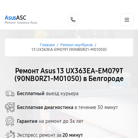
г. Белгород
Ежедневно с 9:00 до 21:00
+7 (800) 100-47-62
Asus
ASC
Заказать
Ремонт техники Asus
Главная
/
Ремонт ноутбуков
/
13 UX363EA-EM079T (90NB0RZ1-M01050)
Ремонт Asus 13 UX363EA-EM079T
(90NB0RZ1-M01050) в Белгороде
Бесплатный
выезд курьера
Бесплатная диагностика
в течение 30 минут
Гарантия
на ремонт до 3х лет
Экспресс ремонт за
20 минут