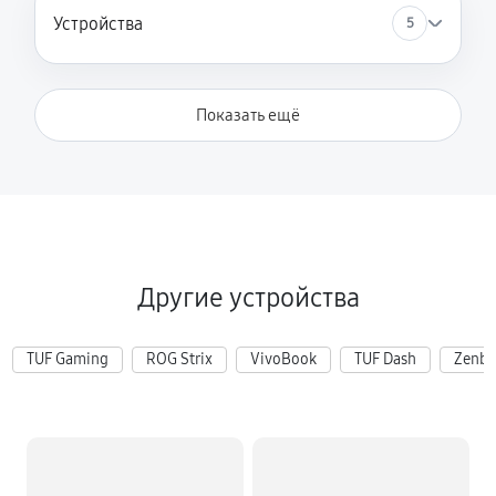
Устройства
5
Показать ещё
Другие устройства
TUF Gaming
ROG Strix
VivoBook
TUF Dash
Zenb