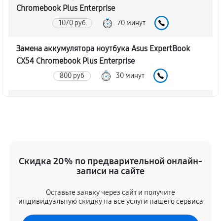
Chromebook Plus Enterprise
1070 руб
70 минут
Замена аккумулятора ноутбука Asus ExpertBook
CX54 Chromebook Plus Enterprise
800 руб
30 минут
Замена SSD ноутбука Asus ExpertBook CX54
Chromebook Plus Enterprise
940 руб
30 минут
Восстановление данных
Скидка 20% по предварительной онлайн-
890 руб
70 минут
записи на сайте
Оставьте заявку через сайт и получите
Замена северного моста
индивидуальную скидку на все услуги нашего сервиса
2340 руб
80 минут