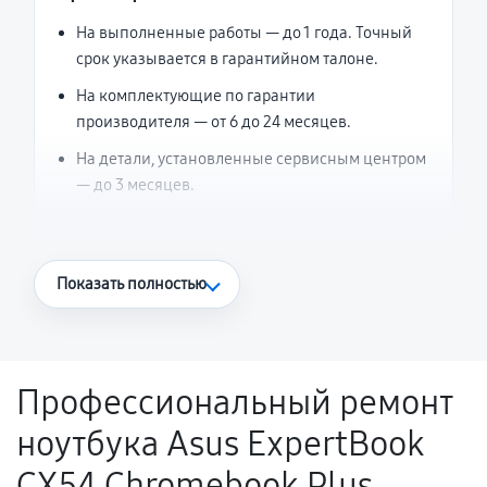
На выполненные работы — до 1 года. Точный
срок указывается в гарантийном талоне.
На комплектующие по гарантии
производителя — от 6 до 24 месяцев.
На детали, установленные сервисным центром
— до 3 месяцев.
Что считается гарантийным случаем
Показать полностью
Повторное возникновение неисправности,
напрямую связанной с выполненным
ремонтом.
Профессиональный ремонт
Поломка установленной детали при
ноутбука Asus ExpertBook
нормальной эксплуатации в течение
гарантийного срока.
CX54 Chromebook Plus