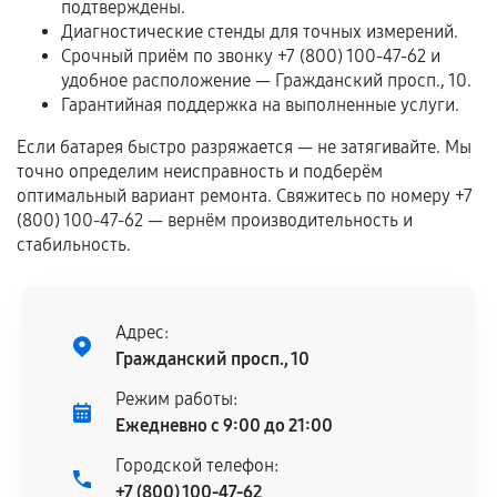
отдельных условиях.
подтверждены.
Диагностические стенды для точных измерений.
Срочный приём по звонку +7 (800) 100-47-62 и
удобное расположение — Гражданский просп., 10.
Если комплектующие куплены
Гарантийная поддержка на выполненные услуги.
самостоятельно
Если батарея быстро разряжается — не затягивайте. Мы
Гарантия на выполненные работы может
точно определим неисправность и подберём
сохраняться полностью или частично, если
оптимальный вариант ремонта. Свяжитесь по номеру +7
(800) 100-47-62 — вернём производительность и
соблюдены следующие условия:
стабильность.
Предоставленные детали подходят по
техническим параметрам и не имеют внешних
дефектов.
Адрес:
Установка была выполнена нашим сервисным
Гражданский просп., 10
центром.
При этом гарантия на сами комплектующие
Режим работы:
остается на стороне производителя или
Ежедневно с 9:00 до 21:00
продавца. За качество сторонних деталей
Городской телефон:
сервисный центр ответственности не несет.
+7 (800) 100-47-62