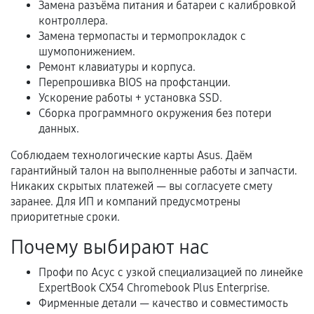
Замена разъёма питания и батареи с калибровкой
условия продления согласовываются отдельно и
контроллера.
фиксируются в документах.
Замена термопасты и термопрокладок с
шумопонижением.
Ремонт клавиатуры и корпуса.
Перепрошивка BIOS на профстанции.
Когда гарантия не действует
Ускорение работы + установка SSD.
Сборка программного окружения без потери
Нарушение правил эксплуатации,
данных.
механические повреждения, попадание влаги,
перегрев, коррозия.
Соблюдаем технологические карты Asus. Даём
гарантийный талон на выполненные работы и запчасти.
Самостоятельный ремонт или вмешательство
Никаких скрытых платежей — вы согласуете смету
третьих лиц.
заранее. Для ИП и компаний предусмотрены
Естественный износ деталей, если иное не
приоритетные сроки.
предусмотрено отдельно.
Почему выбирают нас
Обращение после окончания гарантийного
Профи по Асус с узкой специализацией по линейке
срока.
ExpertBook CX54 Chromebook Plus Enterprise.
Программные сбои, если это не указано в
Фирменные детали — качество и совместимость