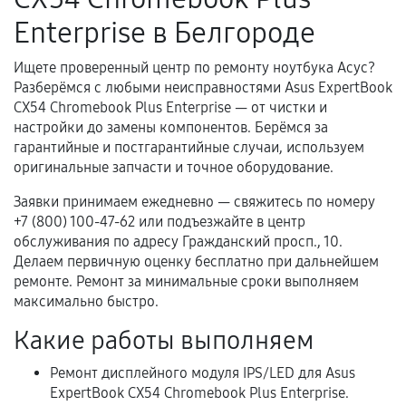
Несоответствие комплектующей заявленным
Enterprise в Белгороде
техническим характеристикам.
Ищете проверенный центр по ремонту ноутбука Асус?
Разберёмся с любыми неисправностями Asus ExpertBook
Документы для подтверждения
CX54 Chromebook Plus Enterprise — от чистки и
гарантии
настройки до замены компонентов. Берёмся за
гарантийные и постгарантийные случаи, используем
Гарантийный талон.
оригинальные запчасти и точное оборудование.
Акт выполненных работ с датой, перечнем
Заявки принимаем ежедневно — свяжитесь по номеру
услуг и сроком гарантии.
+7 (800) 100-47-62 или подъезжайте в центр
обслуживания по адресу Гражданский просп., 10.
Документы на установленные комплектующие
Делаем первичную оценку бесплатно при дальнейшем
и кассовый чек.
ремонте. Ремонт за минимальные сроки выполняем
максимально быстро.
Какие работы выполняем
Расширенная гарантия
Ремонт дисплейного модуля IPS/LED для Asus
В некоторых случаях возможно оформление
ExpertBook CX54 Chromebook Plus Enterprise.
расширенной гарантии. Стоимость, сроки и