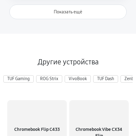
Показать ещё
Другие устройства
TUF Gaming
ROG Strix
VivoBook
TUF Dash
Zenb
Chromebook Flip C433
Chromebook Vibe CX34
Flip