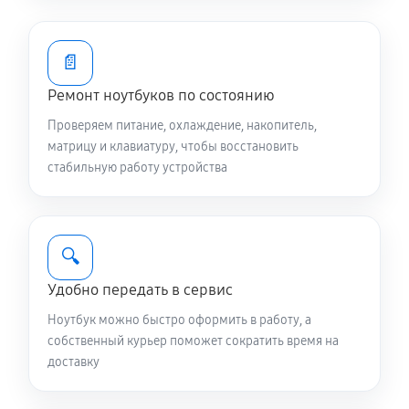
CX54 Chromebook Plus Enterprise
2340 руб
80 минут
📄
Замена видеокарты ноутбука Asus ExpertBook CX54
Ремонт ноутбуков по состоянию
Chromebook Plus Enterprise
Проверяем питание, охлаждение, накопитель,
1440 руб
60 минут
матрицу и клавиатуру, чтобы восстановить
стабильную работу устройства
Чистка от пыли ноутбука Asus ExpertBook CX54
Chromebook Plus Enterprise
890 руб
90 минут
🔍
Настройка ОС ноутбука Asus ExpertBook CX54
Удобно передать в сервис
Chromebook Plus Enterprise
Ноутбук можно быстро оформить в работу, а
980 руб
60 минут
собственный курьер поможет сократить время на
доставку
Ремонт подсветки ноутбука Asus ExpertBook CX54