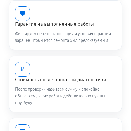
Chromebook Plus Enterprise
1080 руб
70 минут
🛡️
Гарантия на выполненные работы
Настройка BIOS ноутбука Asus ExpertBook CX54
Chromebook Plus Enterprise
Фиксируем перечень операций и условия гарантии
840 руб
60 минут
заранее, чтобы итог ремонта был предсказуемым
Замена видеочипа ноутбука Asus ExpertBook CX54
Chromebook Plus Enterprise
₽
2470 руб
120 минут
Стоимость после понятной диагностики
Ремонт разъема питания
После проверки называем сумму и спокойно
670 руб
60 минут
объясняем, какие работы действительно нужны
ноутбуку
Ремонт цепей питания
2250 руб
80 минут