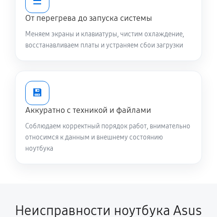
☰
Замена контроллера питания
От перегрева до запуска системы
1340 руб
120 минут
Меняем экраны и клавиатуры, чистим охлаждение,
Замена жесткого диска
восстанавливаем платы и устраняем сбои загрузки
680 руб
50 минут
Установка драйверов ноутбука Asus ExpertBook
💾
CX54 Chromebook Plus Enterprise
Аккуратно с техникой и файлами
650 руб
30 минут
Соблюдаем корректный порядок работ, внимательно
Замена вебкамеры ноутбука Asus ExpertBook CX54
относимся к данным и внешнему состоянию
ноутбука
Chromebook Plus Enterprise
1130 руб
80 минут
Ремонт петель крышки
890 руб
50 минут
Неисправности ноутбука Asus