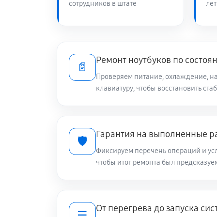
сотрудников в штате
лет
Замена видеокарты ноутбука Asus 
Чистка от пыли ноутбука Asus Vivo
Ремонт ноутбуков по состоя
📄
Проверяем питание, охлаждение, на
клавиатуру, чтобы восстановить ста
Настройка ОС ноутбука Asus Vivob
Ремонт подсветки ноутбука Asus V
Гарантия на выполненные р
🛡️
Фиксируем перечень операций и усл
Настройка BIOS ноутбука Asus Vivo
чтобы итог ремонта был предсказу
Замена видеочипа ноутбука Asus V
От перегрева до запуска си
☰
Ремонт разъема питания