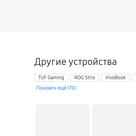
Настройка Wi-Fi ноутбука Asus Viv
Замена шим-контроллера
Замена HDMI ноутбука Asus Vivobo
Другие устройства
TUF Gaming
ROG Strix
VivoBook
Показать ещё (70)