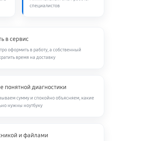
специалистов
60 минут
Заказать
90 минут
Заказать
ь в сервис
ро оформить в работу, а собственный
ратить время на доставку
60 минут
Заказать
70 минут
Заказать
ле понятной диагностики
зываем сумму и спокойно объясняем, какие
60 минут
Заказать
ьно нужны ноутбуку
120 минут
Заказать
ехникой и файлами
60 минут
Заказать