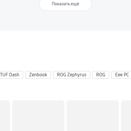
930 руб
obook 16 (2025)
Показать ещё
3510 руб
540 руб
ok 16 (2025)
TUF Dash
Zenbook
ROG Zephyrus
ROG
Eee PC