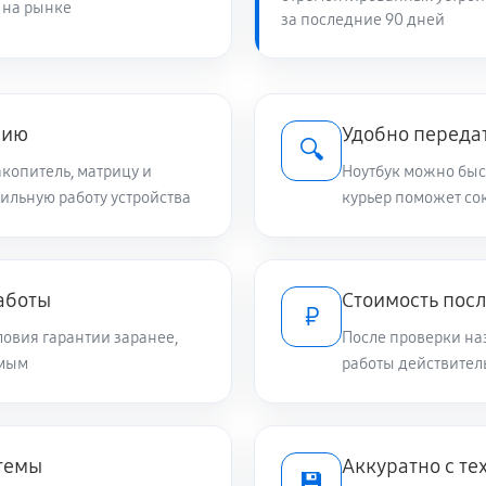
 на рынке
за последние 90 дней
1440 руб
Vivobook 16 (2025)
890 руб
book 16 (2025)
нию
Удобно передат
🔍
копитель, матрицу и
Ноутбук можно быст
бильную работу устройства
980 руб
курьер поможет сок
ook 16 (2025)
1080 руб
ivobook 16 (2025)
аботы
Стоимость пос
₽
овия гарантии заранее,
После проверки на
840 руб
book 16 (2025)
емым
работы действител
2470 руб
ivobook 16 (2025)
стемы
Аккуратно с т
💾
670 руб