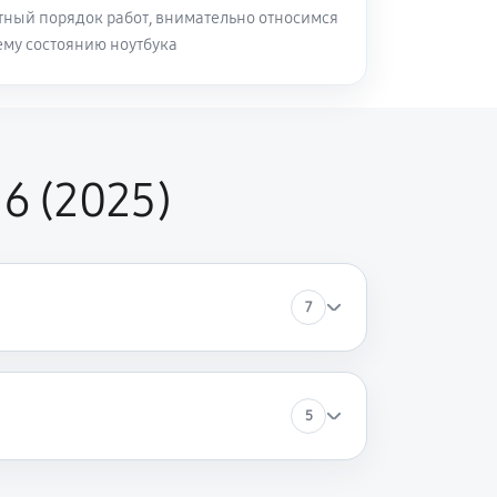
ный порядок работ, внимательно относимся
му состоянию ноутбука
80 минут
Заказать
120 минут
Заказать
6 (2025)
50 минут
Заказать
30 минут
Заказать
7
80 минут
Заказать
5
50 минут
Заказать