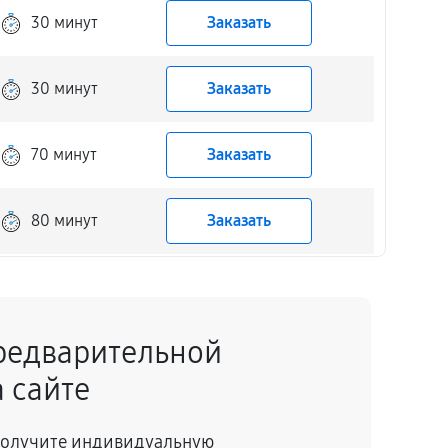
30 минут
Заказать
30 минут
Заказать
70 минут
Заказать
80 минут
Заказать
80 минут
Заказать
редварительной
60 минут
Заказать
 сайте
30 минут
Заказать
 получите индивидуальную