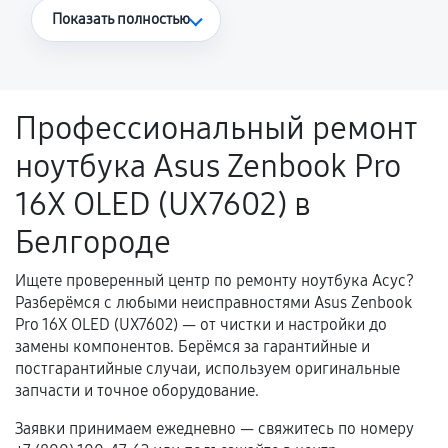
Что считается гарантийным случаем
Показать полностью
Повторное возникновение неисправности,
напрямую связанной с выполненным
ремонтом.
Профессиональный ремонт
Поломка установленной детали при
ноутбука Asus Zenbook Pro
нормальной эксплуатации в течение
гарантийного срока.
16X OLED (UX7602) в
Несоответствие комплектующей заявленным
Белгороде
техническим характеристикам.
Ищете проверенный центр по ремонту ноутбука Асус?
Разберёмся с любыми неисправностями Asus Zenbook
Документы для подтверждения
Pro 16X OLED (UX7602) — от чистки и настройки до
гарантии
замены компонентов. Берёмся за гарантийные и
постгарантийные случаи, используем оригинальные
Гарантийный талон.
запчасти и точное оборудование.
Акт выполненных работ с датой, перечнем
Заявки принимаем ежедневно — свяжитесь по номеру
услуг и сроком гарантии.