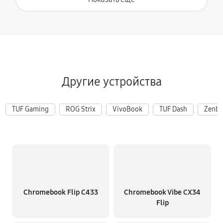
Другие устройства
TUF Gaming
ROG Strix
VivoBook
TUF Dash
Zenb
Chromebook Flip C433
Chromebook Vibe CX34
Flip