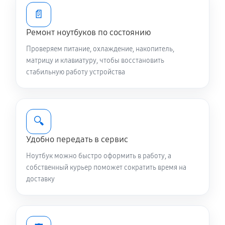
2340 руб
80 минут
📄
Замена видеокарты ноутбука Asus Zenbook Pro 16X
Ремонт ноутбуков по состоянию
OLED (UX7602)
Проверяем питание, охлаждение, накопитель,
1440 руб
60 минут
матрицу и клавиатуру, чтобы восстановить
стабильную работу устройства
Чистка от пыли ноутбука Asus Zenbook Pro 16X
OLED (UX7602)
890 руб
90 минут
🔍
Настройка ОС ноутбука Asus Zenbook Pro 16X OLED
Удобно передать в сервис
(UX7602)
Ноутбук можно быстро оформить в работу, а
980 руб
60 минут
собственный курьер поможет сократить время на
доставку
Ремонт подсветки ноутбука Asus Zenbook Pro 16X
OLED (UX7602)
1080 руб
70 минут