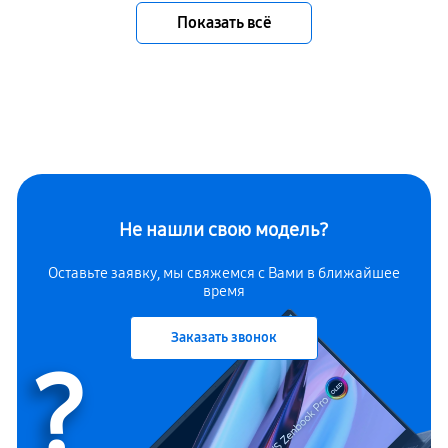
Показать всё
Не нашли свою модель?
Оставьте заявку, мы свяжемся с Вами в ближайшее
время
Заказать звонок
?