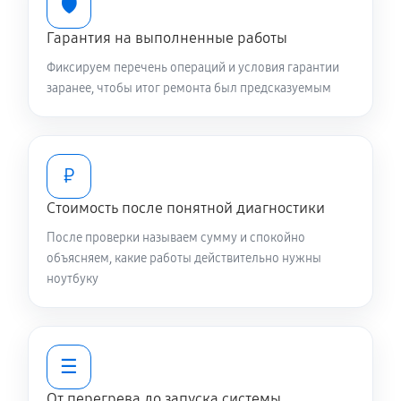
🛡️
Гарантия на выполненные работы
Настройка BIOS ноутбука Asus Zenbook Pro 16X
OLED (UX7602)
Фиксируем перечень операций и условия гарантии
840 руб
60 минут
заранее, чтобы итог ремонта был предсказуемым
Замена видеочипа ноутбука Asus Zenbook Pro 16X
OLED (UX7602)
₽
2470 руб
120 минут
Стоимость после понятной диагностики
Ремонт разъема питания
После проверки называем сумму и спокойно
670 руб
60 минут
объясняем, какие работы действительно нужны
ноутбуку
Ремонт цепей питания
2250 руб
80 минут
☰
Замена контроллера питания
От перегрева до запуска системы