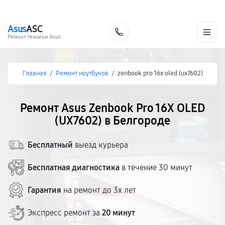
г. Белгород
Ежедневно с 9:00 до 21:00
+7 (800) 100-47-62
Asus
ASC
Заказать
Ремонт техники Asus
Главная
/
Ремонт ноутбуков
/
zenbook pro 16x oled (ux7602)
Ремонт Asus Zenbook Pro 16X OLED
(UX7602) в Белгороде
Бесплатный
выезд курьера
Бесплатная диагностика
в течение 30 минут
Гарантия
на ремонт до 3х лет
Экспресс ремонт за
20 минут