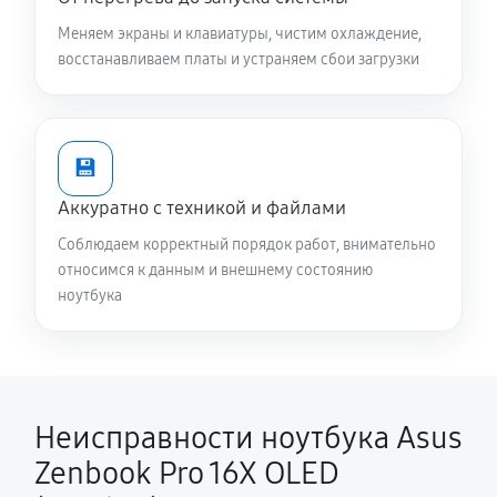
1340 руб
120 минут
Меняем экраны и клавиатуры, чистим охлаждение,
Замена жесткого диска
восстанавливаем платы и устраняем сбои загрузки
680 руб
50 минут
Установка драйверов ноутбука Asus Zenbook Pro
💾
16X OLED (UX7602)
Аккуратно с техникой и файлами
650 руб
30 минут
Соблюдаем корректный порядок работ, внимательно
Замена вебкамеры ноутбука Asus Zenbook Pro 16X
относимся к данным и внешнему состоянию
ноутбука
OLED (UX7602)
1130 руб
80 минут
Ремонт петель крышки
890 руб
50 минут
Неисправности ноутбука Asus
Zenbook Pro 16X OLED
Настройка Wi-Fi ноутбука Asus Zenbook Pro 16X