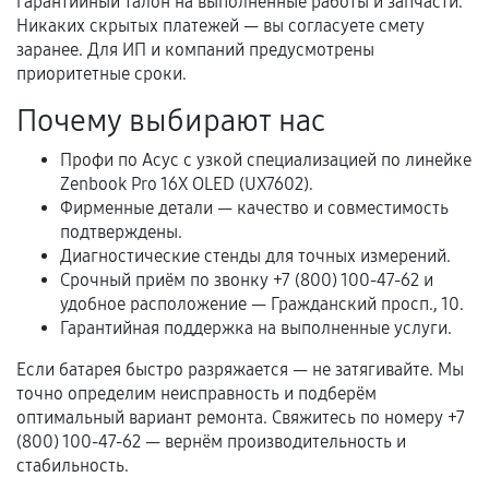
гарантийный талон на выполненные работы и запчасти.
Самостоятельный ремонт или вмешательство
Никаких скрытых платежей — вы согласуете смету
третьих лиц.
заранее. Для ИП и компаний предусмотрены
Естественный износ деталей, если иное не
приоритетные сроки.
предусмотрено отдельно.
Почему выбирают нас
Обращение после окончания гарантийного
Профи по Асус с узкой специализацией по линейке
срока.
Zenbook Pro 16X OLED (UX7602).
Программные сбои, если это не указано в
Фирменные детали — качество и совместимость
отдельных условиях.
подтверждены.
Диагностические стенды для точных измерений.
Срочный приём по звонку +7 (800) 100-47-62 и
удобное расположение — Гражданский просп., 10.
Если комплектующие куплены
Гарантийная поддержка на выполненные услуги.
самостоятельно
Если батарея быстро разряжается — не затягивайте. Мы
Гарантия на выполненные работы может
точно определим неисправность и подберём
сохраняться полностью или частично, если
оптимальный вариант ремонта. Свяжитесь по номеру +7
(800) 100-47-62 — вернём производительность и
соблюдены следующие условия:
стабильность.
Предоставленные детали подходят по