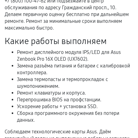
+7 (800) 100-47-62 или подъезжайте в центр
обслуживания по адресу Гражданский просп., 10.
Документы на установленные комплектующие
Делаем первичную оценку бесплатно при дальнейшем
и кассовый чек.
ремонте. Ремонт за минимальные сроки выполняем
максимально быстро.
Какие работы выполняем
Расширенная гарантия
Ремонт дисплейного модуля IPS/LED для Asus
В некоторых случаях возможно оформление
Zenbook Pro 16X OLED (UX7602).
расширенной гарантии. Стоимость, сроки и
Замена разъёма питания и батареи с калибровкой
условия продления согласовываются отдельно и
контроллера.
фиксируются в документах.
Замена термопасты и термопрокладок с
шумопонижением.
Ремонт клавиатуры и корпуса.
Перепрошивка BIOS на профстанции.
Когда гарантия не действует
Ускорение работы + установка SSD.
Сборка программного окружения без потери
Нарушение правил эксплуатации,
данных.
механические повреждения, попадание влаги,
перегрев, коррозия.
Соблюдаем технологические карты Asus. Даём