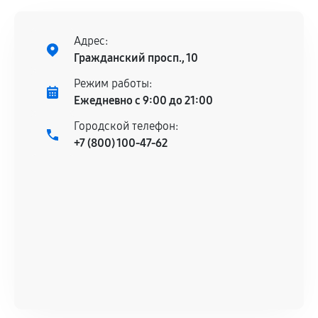
техническим параметрам и не имеют внешних
дефектов.
Адрес:
Установка была выполнена нашим сервисным
Гражданский просп., 10
центром.
При этом гарантия на сами комплектующие
Режим работы:
остается на стороне производителя или
Ежедневно с 9:00 до 21:00
продавца. За качество сторонних деталей
Городской телефон:
сервисный центр ответственности не несет.
+7 (800) 100-47-62