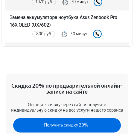
1070 руб
70 минут
Замена аккумулятора ноутбука Asus Zenbook Pro
16X OLED (UX7602)
800 руб
30 минут
Замена SSD ноутбука Asus Zenbook Pro 16X OLED
(UX7602)
940 руб
30 минут
Восстановление данных
Скидка 20% по предварительной онлайн-
890 руб
70 минут
записи на сайте
Оставьте заявку через сайт и получите
Замена северного моста
индивидуальную скидку на все услуги нашего сервиса
2340 руб
80 минут
Получить скидку 20%
Замена экрана ноутбука Asus Zenbook Pro 16X OLED